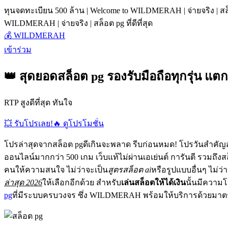
ทุนจดทะเบียน 500 ล้าน | Welcome to WILDMERAH | จ่ายจริง | สล็อต
WILDMERAH | จ่ายจริง | สล็อต pg ที่ดีที่สุด
💰 WILDMERAH
เข้าร่วม
👑 สุดยอดสล็อต pg รองรับมือถือทุกรุ่น แต
RTP สูงดีที่สุด ทันใจ
💥 รับโปรเลย!
🔥 ดูโปรโมชั่น
โปรล่าสุดจากสล็อต pgดีเกินจะพลาด รีบก่อนหมด! โปรวันสำคัญสุด
ออนไลน์มากกว่า 500 เกม เว็บแท้ไม่ผ่านเอเย่นต์ การันตี รวมถึง
คนให้ความสนใจ ไม่ว่าจะเป็น
สูตรสล็อต ai
หรือรูปแบบอื่นๆ ไม่ว
ล่าสุด 2026
ให้เลือกอีกด้วย สำหรับ
เล่นสล็อตให้ได้เงิน
นั้นมีความโ
pg
ที่มีระบบครบวงจร ซึ่ง WILDMERAH พร้อมให้บริการด้วยมาต