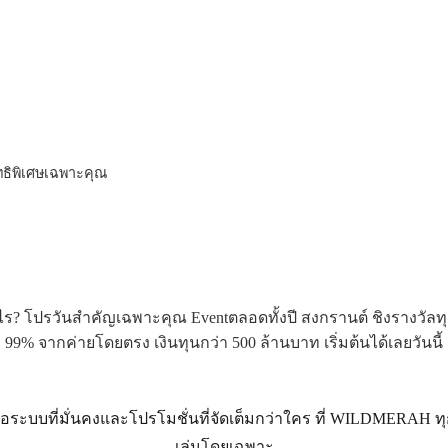
ทธิพิเศษเฉพาะคุณ
ไร? โปรวันสำคัญเฉพาะคุณ Eventตลอดทั้งปี สงกรานต์ ชิงรางวัลทุก
99% จากค่ายโดยตรง เงินทุนกว่า 500 ล้านบาท เริ่มต้นได้เลยวันนี้
นึ่งคือระบบที่มั่นคงและโปรโมชั่นที่จัดเต็มกว่าใคร ที่ WILDMERAH ท
เล่นโดยเฉพาะ