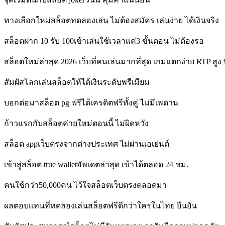
ทางเลือกใหม่สล็อตทดลองเล่น ไม่ต้องสมัคร เล่นง่าย ได้เงินจริง
สล็อตฝาก 10 รับ 100เข้าเล่นใช้เวลาแค่3 ขั้นตอน ไม่ต้องรอ
สล็อตใหม่ล่าสุด 2026 เว็บที่คนเล่นมากที่สุด เกมแตกง่าย RTP สูง
สัมผัสโลกเล่นสล็อตให้ได้เงินระดับพรีเมียม
บอกต่อมาสล็อต pg ฟรีได้เครดิตฟรีทั้งคู่ ไม่มีเพดาน
ก้าวแรกกับสล็อตค่ายใหม่ตอนนี้ ไม่ผิดหวัง
สล็อต appเว็บตรงจากต่างประเทศ ไม่ผ่านเอเย่นต์
เข้าสู่สล็อต true walletอัพเดตล่าสุด เข้าได้ตลอด 24 ชม.
คนใช้กว่า50,000คน ไว้ใจสล็อตเว็บตรงตลอดมา
ผลตอบแทนที่ทดลองเล่นสล็อตฟรีดีกว่าใครในไทย ยืนยัน