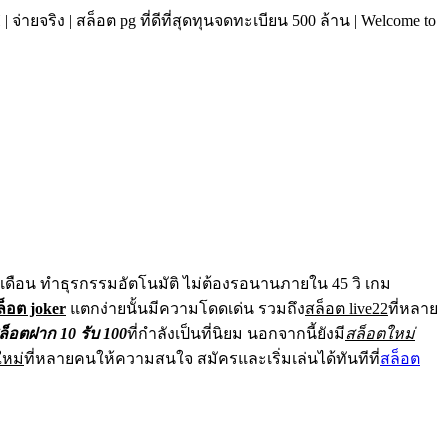
ยจริง | สล็อต pg ที่ดีที่สุด
ทุนจดทะเบียน 500 ล้าน | Welcome to
กเดือน ทำธุรกรรมอัตโนมัติ ไม่ต้องรอนานภายใน 45 วิ เกม
ล็อต joker
แตกง่ายนั้นมีความโดดเด่น รวมถึง
สล็อต live22
ที่หลาย
ล็อตฝาก 10 รับ 100
ที่กำลังเป็นที่นิยม นอกจากนี้ยังมี
สล็อตใหม่
ใหม่
ที่หลายคนให้ความสนใจ สมัครและเริ่มเล่นได้ทันทีที่
สล็อต