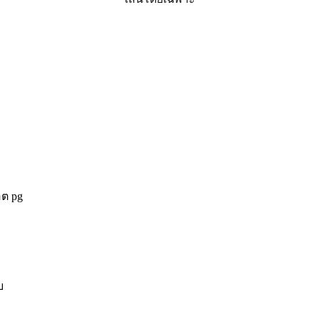
อต pg
บ