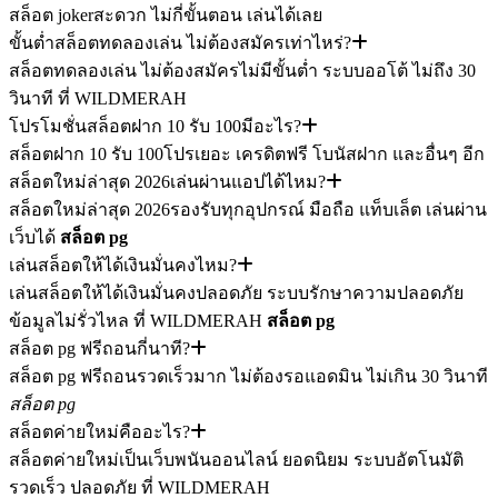
สล็อต jokerสะดวก ไม่กี่ขั้นตอน เล่นได้เลย
ขั้นต่ำสล็อตทดลองเล่น ไม่ต้องสมัครเท่าไหร่?
สล็อตทดลองเล่น ไม่ต้องสมัครไม่มีขั้นต่ำ ระบบออโต้ ไม่ถึง 30
วินาที ที่ WILDMERAH
โปรโมชั่นสล็อตฝาก 10 รับ 100มีอะไร?
สล็อตฝาก 10 รับ 100โปรเยอะ เครดิตฟรี โบนัสฝาก และอื่นๆ อีก
สล็อตใหม่ล่าสุด 2026เล่นผ่านแอปได้ไหม?
สล็อตใหม่ล่าสุด 2026รองรับทุกอุปกรณ์ มือถือ แท็บเล็ต เล่นผ่าน
เว็บได้
สล็อต pg
เล่นสล็อตให้ได้เงินมั่นคงไหม?
เล่นสล็อตให้ได้เงินมั่นคงปลอดภัย ระบบรักษาความปลอดภัย
ข้อมูลไม่รั่วไหล ที่ WILDMERAH
สล็อต pg
สล็อต pg ฟรีถอนกี่นาที?
สล็อต pg ฟรีถอนรวดเร็วมาก ไม่ต้องรอแอดมิน ไม่เกิน 30 วินาที
สล็อต pg
สล็อตค่ายใหม่คืออะไร?
สล็อตค่ายใหม่เป็นเว็บพนันออนไลน์ ยอดนิยม ระบบอัตโนมัติ
รวดเร็ว ปลอดภัย ที่ WILDMERAH