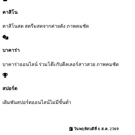
คาสิโน
คาสิโนสด สตรีมสดจากค่ายดัง ภาพคมชัด
บาคาร่า
บาคาร่าออนไลน์ ร่วมโต๊ะกับดีลเลอร์สาวสวย ภาพคมชัด
สปอร์ต
เดิมพันสปอร์ตออนไลน์ไม่มีขั้นต่ำ
วันพฤหัสบดีที่ 6 ส.ค. 2569