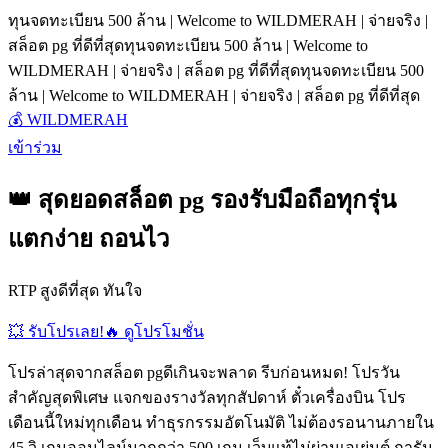
ทุนจดทะเบียน 500 ล้าน | Welcome to WILDMERAH | จ่ายจริง |
สล็อต pg ที่ดีที่สุด
ทุนจดทะเบียน 500 ล้าน | Welcome to
WILDMERAH | จ่ายจริง | สล็อต pg ที่ดีที่สุด
ทุนจดทะเบียน 500
ล้าน | Welcome to WILDMERAH | จ่ายจริง | สล็อต pg ที่ดีที่สุด
💰 WILDMERAH
เข้าร่วม
👑 สุดยอดสล็อต pg รองรับมือถือทุกรุ่น
แตกง่าย ถอนไว
RTP สูงดีที่สุด ทันใจ
💥 รับโปรเลย!
🔥 ดูโปรโมชั่น
โปรล่าสุดจากสล็อต pgดีเกินจะพลาด รีบก่อนหมด! โปรวัน
สำคัญสุดพิเศษ แจกของรางวัลทุกสัปดาห์ ตั๋วเครื่องบิน โปร
เดือนนี้ใหม่ทุกเดือน ทำธุรกรรมอัตโนมัติ ไม่ต้องรอนานภายใน
45 วิ เกมออนไลน์มากกว่า 500 เกม เว็บแท้ไม่ผ่านเอเย่นต์ การัน