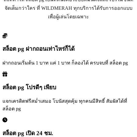
จัดเต็มกว่าใคร ที่ WILDMERAH ทุกบริการได้รับการออกแบบ
เพื่อผู้เล่นโดยเฉพาะ
สล็อต pg ฝากถอนเท่าไหร่ก็ได้
ฝากถอนเริ่มต้น 1 บาท แค่ 1 บาท ก็ลองได้ ครบจบที่ สล็อต pg
สล็อต pg โปรดีๆ เพียบ
แจกเครดิตฟรีสม่ำเสมอ โบนัสสุดคุ้ม ทุกคนมีสิทธิ์ สัมผัสได้ที่
สล็อต pg
สล็อต pg เปิด 24 ชม.