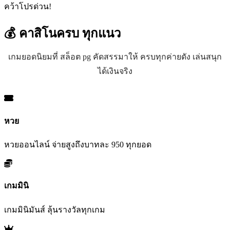
คว้าโปรด่วน!
💰 คาสิโนครบ
ทุกแนว
เกมยอดนิยมที่ สล็อต pg คัดสรรมาให้ ครบทุกค่ายดัง เล่นสนุก
ได้เงินจริง
หวย
หวยออนไลน์ จ่ายสูงถึงบาทละ 950 ทุกยอด
เกมมินิ
เกมมินิมันส์ ลุ้นรางวัลทุกเกม