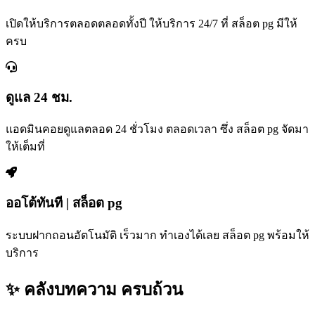
เปิดให้บริการตลอดตลอดทั้งปี ให้บริการ 24/7 ที่ สล็อต pg มีให้
ครบ
ดูแล 24 ชม.
แอดมินคอยดูแลตลอด 24 ชั่วโมง ตลอดเวลา ซึ่ง สล็อต pg จัดมา
ให้เต็มที่
ออโต้ทันที | สล็อต pg
ระบบฝากถอนอัตโนมัติ เร็วมาก ทำเองได้เลย สล็อต pg พร้อมให้
บริการ
✨ คลังบทความ
ครบถ้วน