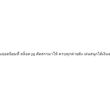
มยอดนิยมที่ สล็อต pg คัดสรรมาให้ ครบทุกค่ายดัง เล่นสนุกได้เงินจ