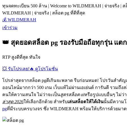
ทุนจดทะเบียน 500 ล้าน | Welcome to WILDMERAH | จ่ายจริง | สล็อต
WILDMERAH | จ่ายจริง | สล็อต pg ที่ดีที่สุด
💰 WILDMERAH
เข้าร่วม
👑 สุดยอดสล็อต pg รองรับมือถือทุกรุ่น แต
RTP สูงดีที่สุด ทันใจ
💥 รับโปรเลย!
🔥 ดูโปรโมชั่น
โปรล่าสุดจากสล็อต pgดีเกินจะพลาด รีบก่อนหมด! โปรวันสำคัญสุด
ออนไลน์มากกว่า 500 เกม เว็บแท้ไม่ผ่านเอเย่นต์ การันตี รวมถึง
คนให้ความสนใจ ไม่ว่าจะเป็น
สูตรสล็อต ai
หรือรูปแบบอื่นๆ ไม่ว
ล่าสุด 2026
ให้เลือกอีกด้วย สำหรับ
เล่นสล็อตให้ได้เงิน
นั้นมีความโ
pg
ที่มีระบบครบวงจร ซึ่ง WILDMERAH พร้อมให้บริการด้วยมาต