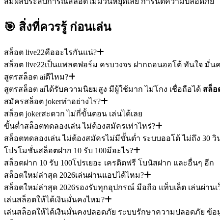
สัมผัสประสบการณ์สล็อตไม่มีวันหยุดเลย การันตีความปลอดภัย
🎯 สิ่งที่ควรรู้
ก่อนเล่น
สล็อต live22คืออะไรกันแน่?
สล็อต live22เป็นแพลตฟอร์ม ครบวงจร ฝากถอนออโต้ ทันใจ มั่น
สูตรสล็อต aiดีไหม?
สูตรสล็อต aiได้รับความนิยมสูง มีผู้ใช้มาก ไม่โกง เชื่อถือได้
สล็อ
สมัครสล็อต jokerทำอย่างไร?
สล็อต jokerสะดวก ไม่กี่ขั้นตอน เล่นได้เลย
ขั้นต่ำสล็อตทดลองเล่น ไม่ต้องสมัครเท่าไหร่?
สล็อตทดลองเล่น ไม่ต้องสมัครไม่มีขั้นต่ำ ระบบออโต้ ไม่ถึง 30 
โปรโมชั่นสล็อตฝาก 10 รับ 100มีอะไร?
สล็อตฝาก 10 รับ 100โปรเยอะ เครดิตฟรี โบนัสฝาก และอื่นๆ อีก
สล็อตใหม่ล่าสุด 2026เล่นผ่านแอปได้ไหม?
สล็อตใหม่ล่าสุด 2026รองรับทุกอุปกรณ์ มือถือ แท็บเล็ต เล่นผ่านเ
เล่นสล็อตให้ได้เงินมั่นคงไหม?
เล่นสล็อตให้ได้เงินมั่นคงปลอดภัย ระบบรักษาความปลอดภัย ข้อ