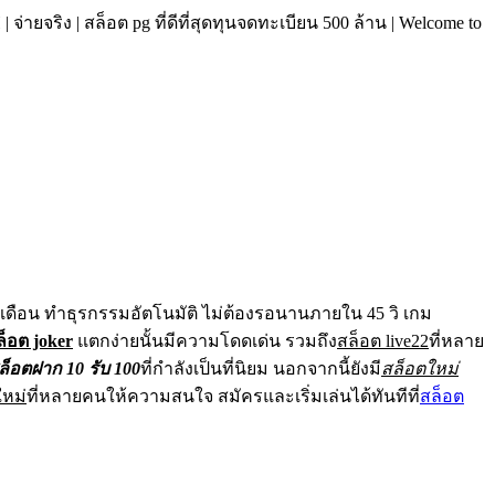
ยจริง | สล็อต pg ที่ดีที่สุด
ทุนจดทะเบียน 500 ล้าน | Welcome to
กเดือน ทำธุรกรรมอัตโนมัติ ไม่ต้องรอนานภายใน 45 วิ เกม
ล็อต joker
แตกง่ายนั้นมีความโดดเด่น รวมถึง
สล็อต live22
ที่หลาย
ล็อตฝาก 10 รับ 100
ที่กำลังเป็นที่นิยม นอกจากนี้ยังมี
สล็อตใหม่
ใหม่
ที่หลายคนให้ความสนใจ สมัครและเริ่มเล่นได้ทันทีที่
สล็อต