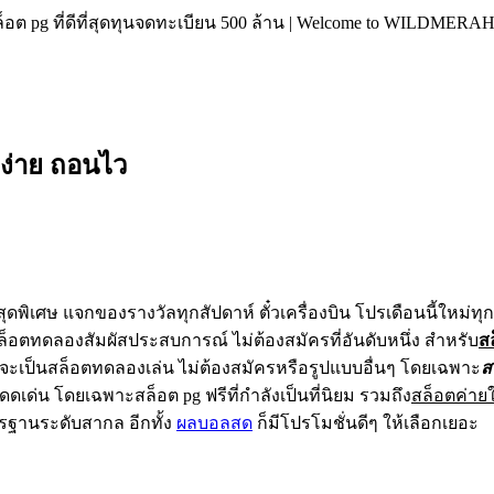
 pg ที่ดีที่สุด
ทุนจดทะเบียน 500 ล้าน | Welcome to WILDMERAH | จ่า
กง่าย ถอนไว
พิเศษ แจกของรางวัลทุกสัปดาห์ ตั๋วเครื่องบิน โปรเดือนนี้ใหม่ทุ
สล็อตทดลองสัมผัสประสบการณ์ ไม่ต้องสมัครที่อันดับหนึ่ง สำหรับ
ส
่าจะเป็นสล็อตทดลองเล่น ไม่ต้องสมัครหรือรูปแบบอื่นๆ โดยเฉพาะ
ส
ดดเด่น โดยเฉพาะสล็อต pg ฟรีที่กำลังเป็นที่นิยม รวมถึง
สล็อตค่าย
รฐานระดับสากล อีกทั้ง
ผลบอลสด
ก็มีโปรโมชั่นดีๆ ให้เลือกเยอะ