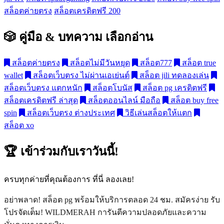
สล็อตค่ายตรง
สล็อตเครดิตฟรี 200
🎲 คู่มือ & บทความ
เลือกอ่าน
สล็อตค่ายตรง
สล็อตไม่มีวันหยุด
สล็อต777
สล็อต true
wallet
สล็อตเว็บตรง ไม่ผ่านเอเย่นต์
สล็อต jili ทดลองเล่น
สล็อตเว็บตรง แตกหนัก
สล็อตโบนัส
สล็อต pg เครดิตฟรี
สล็อตเครดิตฟรี ล่าสุด
สล็อตออนไลน์ มือถือ
สล็อต buy free
spin
สล็อตเว็บตรง ต่างประเทศ
วิธีเล่นสล็อตให้แตก
สล็อต xo
🏆 เข้าร่วมกับเราวันนี้!
ครบทุกค่ายที่คุณต้องการ ที่นี่ ลองเลย!
อย่าพลาด! สล็อต pg พร้อมให้บริการตลอด 24 ชม. สมัครง่าย รับ
โปรจัดเต็ม! WILDMERAH การันตีความปลอดภัยและความ