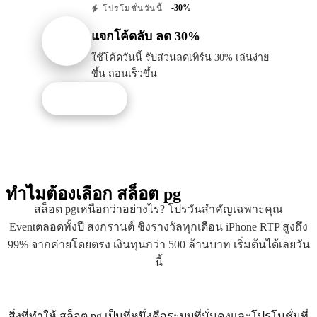
-30%
โปรโมชั่นวันนี้
แจกโค้ดลับ ลด 30%
ใช้โค้ดวันนี้ รับส่วนลดเทิร์น 30% เล่นง่าย
ขึ้น ถอนเร็วขึ้น
รับโปรนี้
ทำไมต้องเลือก
สล็อต pg
สล็อต pgเหนือกว่าอย่างไร? โปรวันสำคัญเฉพาะคุณ
Eventตลอดทั้งปี สงกรานต์ ชิงรางวัลทุกเดือน iPhone RTP สูงถึง
99% จากค่ายโดยตรง เงินทุนกว่า 500 ล้านบาท เริ่มต้นได้เลยวัน
นี้
สิ่งที่ทำให้ สล็อต pg เป็นที่หนึ่งคือระบบที่มั่นคงและโปรโมชั่นที่