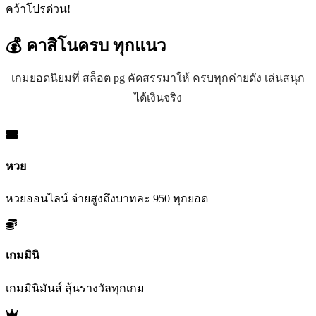
คว้าโปรด่วน!
💰 คาสิโนครบ
ทุกแนว
เกมยอดนิยมที่ สล็อต pg คัดสรรมาให้ ครบทุกค่ายดัง เล่นสนุก
ได้เงินจริง
หวย
หวยออนไลน์ จ่ายสูงถึงบาทละ 950 ทุกยอด
เกมมินิ
เกมมินิมันส์ ลุ้นรางวัลทุกเกม