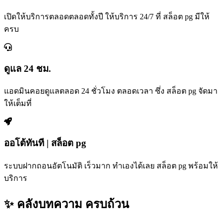
เปิดให้บริการตลอดตลอดทั้งปี ให้บริการ 24/7 ที่ สล็อต pg มีให้
ครบ
ดูแล 24 ชม.
แอดมินคอยดูแลตลอด 24 ชั่วโมง ตลอดเวลา ซึ่ง สล็อต pg จัดมา
ให้เต็มที่
ออโต้ทันที | สล็อต pg
ระบบฝากถอนอัตโนมัติ เร็วมาก ทำเองได้เลย สล็อต pg พร้อมให้
บริการ
✨ คลังบทความ
ครบถ้วน