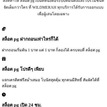
สิ่งที่ทำให้ สล็อต pg เป็นที่หนึ่งคือระบบที่มั่นคงและโปรโมชั่นที่
จัดเต็มกว่าใคร ที่ WILDMERAH ทุกบริการได้รับการออกแบบ
เพื่อผู้เล่นโดยเฉพาะ
สล็อต pg ฝากถอนเท่าไหร่ก็ได้
ฝากถอนเริ่มต้น 1 บาท แค่ 1 บาท ก็ลองได้ ครบจบที่ สล็อต pg
สล็อต pg โปรดีๆ เพียบ
แจกเครดิตฟรีสม่ำเสมอ โบนัสสุดคุ้ม ทุกคนมีสิทธิ์ สัมผัสได้ที่
สล็อต pg
สล็อต pg เปิด 24 ชม.