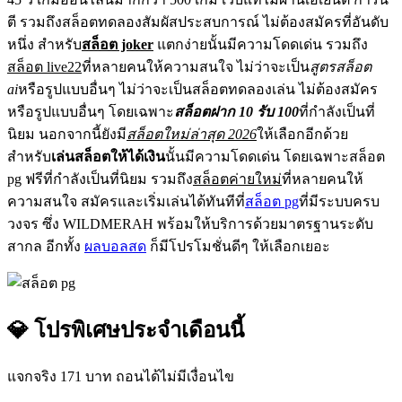
ตี รวมถึงสล็อตทดลองสัมผัสประสบการณ์ ไม่ต้องสมัครที่อันดับ
หนึ่ง สำหรับ
สล็อต joker
แตกง่ายนั้นมีความโดดเด่น รวมถึง
สล็อต live22
ที่หลายคนให้ความสนใจ ไม่ว่าจะเป็น
สูตรสล็อต
ai
หรือรูปแบบอื่นๆ ไม่ว่าจะเป็นสล็อตทดลองเล่น ไม่ต้องสมัคร
หรือรูปแบบอื่นๆ โดยเฉพาะ
สล็อตฝาก 10 รับ 100
ที่กำลังเป็นที่
นิยม นอกจากนี้ยังมี
สล็อตใหม่ล่าสุด 2026
ให้เลือกอีกด้วย
สำหรับ
เล่นสล็อตให้ได้เงิน
นั้นมีความโดดเด่น โดยเฉพาะสล็อต
pg ฟรีที่กำลังเป็นที่นิยม รวมถึง
สล็อตค่ายใหม่
ที่หลายคนให้
ความสนใจ สมัครและเริ่มเล่นได้ทันทีที่
สล็อต pg
ที่มีระบบครบ
วงจร ซึ่ง WILDMERAH พร้อมให้บริการด้วยมาตรฐานระดับ
สากล อีกทั้ง
ผลบอลสด
ก็มีโปรโมชั่นดีๆ ให้เลือกเยอะ
💎 โปรพิเศษประจำเดือนนี้
แจกจริง 171 บาท ถอนได้ไม่มีเงื่อนไข