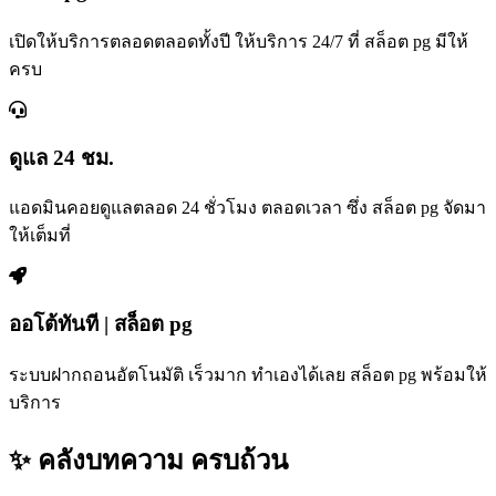
เปิดให้บริการตลอดตลอดทั้งปี ให้บริการ 24/7 ที่ สล็อต pg มีให้
ครบ
ดูแล 24 ชม.
แอดมินคอยดูแลตลอด 24 ชั่วโมง ตลอดเวลา ซึ่ง สล็อต pg จัดมา
ให้เต็มที่
ออโต้ทันที | สล็อต pg
ระบบฝากถอนอัตโนมัติ เร็วมาก ทำเองได้เลย สล็อต pg พร้อมให้
บริการ
✨ คลังบทความ
ครบถ้วน