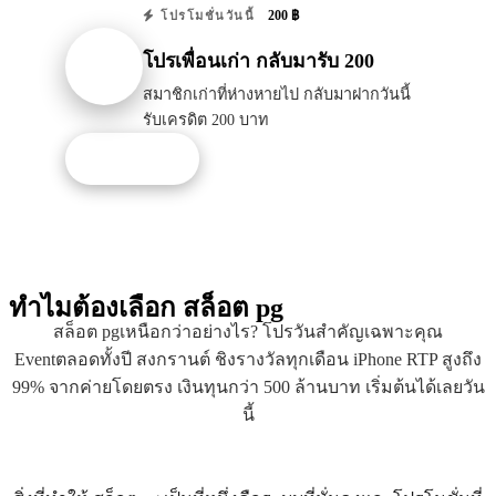
200 ฿
โปรโมชั่นวันนี้
โปรเพื่อนเก่า กลับมารับ 200
สมาชิกเก่าที่ห่างหายไป กลับมาฝากวันนี้
รับเครดิต 200 บาท
รับโปรนี้
ทำไมต้องเลือก
สล็อต pg
สล็อต pgเหนือกว่าอย่างไร? โปรวันสำคัญเฉพาะคุณ
Eventตลอดทั้งปี สงกรานต์ ชิงรางวัลทุกเดือน iPhone RTP สูงถึง
99% จากค่ายโดยตรง เงินทุนกว่า 500 ล้านบาท เริ่มต้นได้เลยวัน
นี้