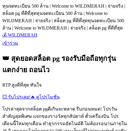
ทุนจดทะเบียน 500 ล้าน | Welcome to WILDMERAH | จ่ายจริง |
สล็อต pg ที่ดีที่สุด
ทุนจดทะเบียน 500 ล้าน | Welcome to
WILDMERAH | จ่ายจริง | สล็อต pg ที่ดีที่สุด
ทุนจดทะเบียน 500
ล้าน | Welcome to WILDMERAH | จ่ายจริง | สล็อต pg ที่ดีที่สุด
💰 WILDMERAH
เข้าร่วม
👑 สุดยอดสล็อต pg รองรับมือถือทุกรุ่น
แตกง่าย ถอนไว
RTP สูงดีที่สุด ทันใจ
💥 รับโปรเลย!
🔥 ดูโปรโมชั่น
โปรล่าสุดจากสล็อต pgดีเกินจะพลาด รีบก่อนหมด! โปรวัน
สำคัญสุดพิเศษ แจกของรางวัลทุกสัปดาห์ ตั๋วเครื่องบิน โปร
เดือนนี้ใหม่ทุกเดือน ทำธุรกรรมอัตโนมัติ ไม่ต้องรอนานภายใน
45 วิ เกมออนไลน์มากกว่า 500 เกม เว็บแท้ไม่ผ่านเอเย่นต์ การัน