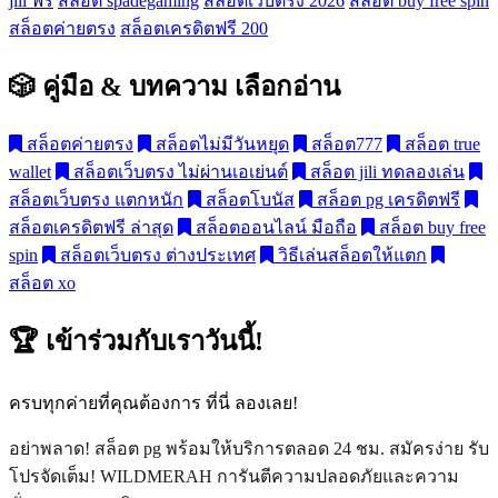
jili ฟรี
สล็อต spadegaming
สล็อตเว็บตรง 2026
สล็อต buy free spin
สล็อตค่ายตรง
สล็อตเครดิตฟรี 200
🎲 คู่มือ & บทความ
เลือกอ่าน
สล็อตค่ายตรง
สล็อตไม่มีวันหยุด
สล็อต777
สล็อต true
wallet
สล็อตเว็บตรง ไม่ผ่านเอเย่นต์
สล็อต jili ทดลองเล่น
สล็อตเว็บตรง แตกหนัก
สล็อตโบนัส
สล็อต pg เครดิตฟรี
สล็อตเครดิตฟรี ล่าสุด
สล็อตออนไลน์ มือถือ
สล็อต buy free
spin
สล็อตเว็บตรง ต่างประเทศ
วิธีเล่นสล็อตให้แตก
สล็อต xo
🏆 เข้าร่วมกับเราวันนี้!
ครบทุกค่ายที่คุณต้องการ ที่นี่ ลองเลย!
อย่าพลาด! สล็อต pg พร้อมให้บริการตลอด 24 ชม. สมัครง่าย รับ
โปรจัดเต็ม! WILDMERAH การันตีความปลอดภัยและความ