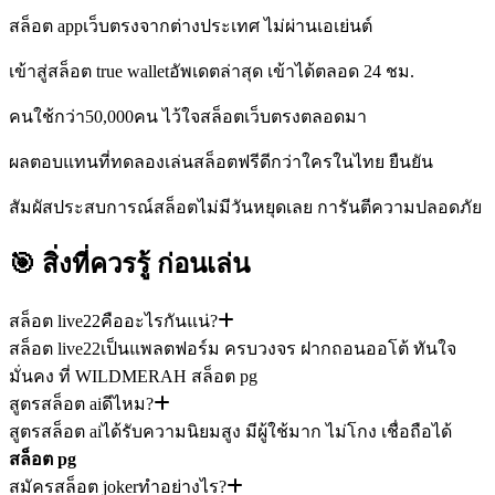
สล็อต appเว็บตรงจากต่างประเทศ ไม่ผ่านเอเย่นต์
เข้าสู่สล็อต true walletอัพเดตล่าสุด เข้าได้ตลอด 24 ชม.
คนใช้กว่า50,000คน ไว้ใจสล็อตเว็บตรงตลอดมา
ผลตอบแทนที่ทดลองเล่นสล็อตฟรีดีกว่าใครในไทย ยืนยัน
สัมผัสประสบการณ์สล็อตไม่มีวันหยุดเลย การันตีความปลอดภัย
🎯 สิ่งที่ควรรู้
ก่อนเล่น
สล็อต live22คืออะไรกันแน่?
สล็อต live22เป็นแพลตฟอร์ม ครบวงจร ฝากถอนออโต้ ทันใจ
มั่นคง ที่ WILDMERAH สล็อต pg
สูตรสล็อต aiดีไหม?
สูตรสล็อต aiได้รับความนิยมสูง มีผู้ใช้มาก ไม่โกง เชื่อถือได้
สล็อต pg
สมัครสล็อต jokerทำอย่างไร?