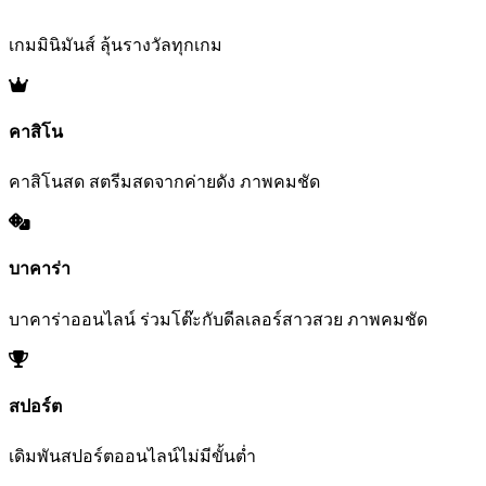
เกมมินิมันส์ ลุ้นรางวัลทุกเกม
คาสิโน
คาสิโนสด สตรีมสดจากค่ายดัง ภาพคมชัด
บาคาร่า
บาคาร่าออนไลน์ ร่วมโต๊ะกับดีลเลอร์สาวสวย ภาพคมชัด
สปอร์ต
เดิมพันสปอร์ตออนไลน์ไม่มีขั้นต่ำ