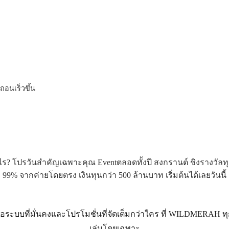
 ถอนเร็วขึ้น
ไร? โปรวันสำคัญเฉพาะคุณ Eventตลอดทั้งปี สงกรานต์ ชิงรางวัลทุก
99% จากค่ายโดยตรง เงินทุนกว่า 500 ล้านบาท เริ่มต้นได้เลยวันนี้
นึ่งคือระบบที่มั่นคงและโปรโมชั่นที่จัดเต็มกว่าใคร ที่ WILDMERAH ท
เล่นโดยเฉพาะ