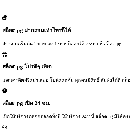
สล็อต pg ฝากถอนเท่าไหร่ก็ได้
ฝากถอนเริ่มต้น 1 บาท แค่ 1 บาท ก็ลองได้ ครบจบที่ สล็อต pg
สล็อต pg โปรดีๆ เพียบ
แจกเครดิตฟรีสม่ำเสมอ โบนัสสุดคุ้ม ทุกคนมีสิทธิ์ สัมผัสได้ที่ สล็
สล็อต pg เปิด 24 ชม.
เปิดให้บริการตลอดตลอดทั้งปี ให้บริการ 24/7 ที่ สล็อต pg มีให้คร