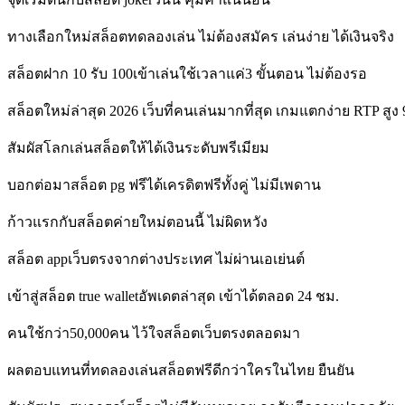
ทางเลือกใหม่สล็อตทดลองเล่น ไม่ต้องสมัคร เล่นง่าย ได้เงินจริง
สล็อตฝาก 10 รับ 100เข้าเล่นใช้เวลาแค่3 ขั้นตอน ไม่ต้องรอ
สล็อตใหม่ล่าสุด 2026 เว็บที่คนเล่นมากที่สุด เกมแตกง่าย RTP สูง
สัมผัสโลกเล่นสล็อตให้ได้เงินระดับพรีเมียม
บอกต่อมาสล็อต pg ฟรีได้เครดิตฟรีทั้งคู่ ไม่มีเพดาน
ก้าวแรกกับสล็อตค่ายใหม่ตอนนี้ ไม่ผิดหวัง
สล็อต appเว็บตรงจากต่างประเทศ ไม่ผ่านเอเย่นต์
เข้าสู่สล็อต true walletอัพเดตล่าสุด เข้าได้ตลอด 24 ชม.
คนใช้กว่า50,000คน ไว้ใจสล็อตเว็บตรงตลอดมา
ผลตอบแทนที่ทดลองเล่นสล็อตฟรีดีกว่าใครในไทย ยืนยัน