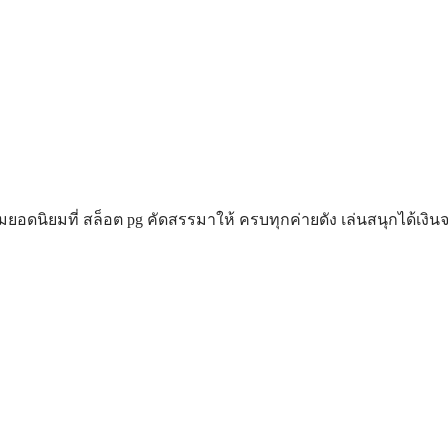
มยอดนิยมที่ สล็อต pg คัดสรรมาให้ ครบทุกค่ายดัง เล่นสนุกได้เงินจ