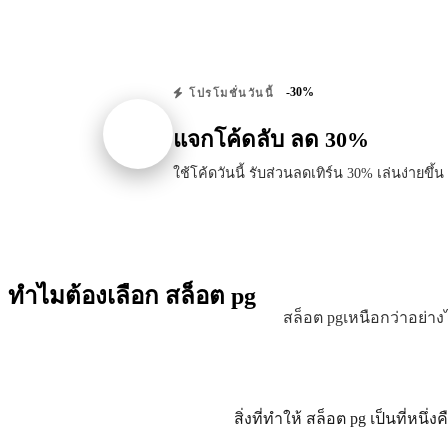
-30%
โปรโมชั่นวันนี้
แจกโค้ดลับ ลด 30%
ใช้โค้ดวันนี้ รับส่วนลดเทิร์น 30% เล่นง่ายขึ้น
ทำไมต้องเลือก
สล็อต pg
สล็อต pgเหนือกว่าอย่าง
สิ่งที่ทำให้ สล็อต pg เป็นที่ห