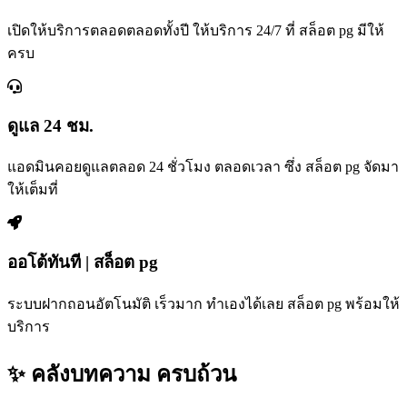
เปิดให้บริการตลอดตลอดทั้งปี ให้บริการ 24/7 ที่ สล็อต pg มีให้
ครบ
ดูแล 24 ชม.
แอดมินคอยดูแลตลอด 24 ชั่วโมง ตลอดเวลา ซึ่ง สล็อต pg จัดมา
ให้เต็มที่
ออโต้ทันที | สล็อต pg
ระบบฝากถอนอัตโนมัติ เร็วมาก ทำเองได้เลย สล็อต pg พร้อมให้
บริการ
✨ คลังบทความ
ครบถ้วน