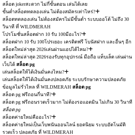
สล็อต jokerสะดวก ไม่กี่ขั้นตอน เล่นได้เลย
ขั้นต่ำสล็อตทดลองเล่น ไม่ต้องสมัครเท่าไหร่?
สล็อตทดลองเล่น ไม่ต้องสมัครไม่มีขั้นต่ำ ระบบออโต้ ไม่ถึง 30
วินาที ที่ WILDMERAH
โปรโมชั่นสล็อตฝาก 10 รับ 100มีอะไร?
สล็อตฝาก 10 รับ 100โปรเยอะ เครดิตฟรี โบนัสฝาก และอื่นๆ อีก
สล็อตใหม่ล่าสุด 2026เล่นผ่านแอปได้ไหม?
สล็อตใหม่ล่าสุด 2026รองรับทุกอุปกรณ์ มือถือ แท็บเล็ต เล่นผ่าน
เว็บได้
สล็อต pg
เล่นสล็อตให้ได้เงินมั่นคงไหม?
เล่นสล็อตให้ได้เงินมั่นคงปลอดภัย ระบบรักษาความปลอดภัย
ข้อมูลไม่รั่วไหล ที่ WILDMERAH
สล็อต pg
สล็อต pg ฟรีถอนกี่นาที?
สล็อต pg ฟรีถอนรวดเร็วมาก ไม่ต้องรอแอดมิน ไม่เกิน 30 วินาที
สล็อต pg
สล็อตค่ายใหม่คืออะไร?
สล็อตค่ายใหม่เป็นเว็บพนันออนไลน์ ยอดนิยม ระบบอัตโนมัติ
รวดเร็ว ปลอดภัย ที่ WILDMERAH