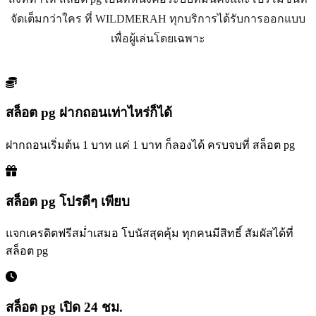
จัดเต็มกว่าใคร ที่ WILDMERAH ทุกบริการได้รับการออกแบบ
เพื่อผู้เล่นโดยเฉพาะ
สล็อต pg ฝากถอนเท่าไหร่ก็ได้
ฝากถอนเริ่มต้น 1 บาท แค่ 1 บาท ก็ลองได้ ครบจบที่ สล็อต pg
สล็อต pg โปรดีๆ เพียบ
แจกเครดิตฟรีสม่ำเสมอ โบนัสสุดคุ้ม ทุกคนมีสิทธิ์ สัมผัสได้ที่
สล็อต pg
สล็อต pg เปิด 24 ชม.