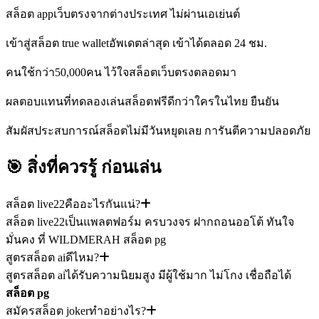
สล็อต appเว็บตรงจากต่างประเทศ ไม่ผ่านเอเย่นต์
เข้าสู่สล็อต true walletอัพเดตล่าสุด เข้าได้ตลอด 24 ชม.
คนใช้กว่า50,000คน ไว้ใจสล็อตเว็บตรงตลอดมา
ผลตอบแทนที่ทดลองเล่นสล็อตฟรีดีกว่าใครในไทย ยืนยัน
สัมผัสประสบการณ์สล็อตไม่มีวันหยุดเลย การันตีความปลอดภัย
🎯 สิ่งที่ควรรู้
ก่อนเล่น
สล็อต live22คืออะไรกันแน่?
สล็อต live22เป็นแพลตฟอร์ม ครบวงจร ฝากถอนออโต้ ทันใจ
มั่นคง ที่ WILDMERAH สล็อต pg
สูตรสล็อต aiดีไหม?
สูตรสล็อต aiได้รับความนิยมสูง มีผู้ใช้มาก ไม่โกง เชื่อถือได้
สล็อต pg
สมัครสล็อต jokerทำอย่างไร?