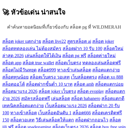
🚀 หัวข้อเด่น
น่าสนใจ
คำค้นหายอดนิยมที่เกี่ยวข้องกับ สล็อต pg ที่ WILDMERAH
สล็อต joker แตกง่าย
สล็อต live22
สูตรสล็อต ai
สล็อต joker
สล็อตทดลองเล่น ไม่ต้องสมัคร
สล็อตฝาก 10 รับ 100
สล็อตใหม่
ล่าสุด 2026
เล่นสล็อตให้ได้เงิน
สล็อต pg ฟรี
สล็อตค่ายใหม่
สล็อต app
สล็อต true wallet
สล็อตเว็บตรง
ทดลองเล่นสล็อตฟรี
สล็อตไม่มีวันหยุด
สล็อต999
ทางเข้าเล่นสล็อต
สล็อตแตกง่าย
สล็อตทุนน้อย
สล็อตเว็บตรง วอเลท
เว็บสล็อตตรง
สล็อต xo 888
สล็อตออโต้
สล็อตฝากขั้นต่ำ 10 บาท
สล็อต amb
สล็อตแตกบ่อย
สล็อตมาแรง 2026
สล็อต joker เว็บตรง
สล็อต evoplay
สล็อตแตก
ง่าย 2026
สมัครสล็อตฟรี
เล่นสล็อต
สล็อต habanero
สล็อตแตกดี
เทคนิคสล็อตแตกง่าย
เว็บสล็อตมาแรง 2026
สล็อตฝาก 20 รับ
100
ทางเข้าสล็อต
เว็บสล็อตอันดับ 1
สล็อต666
สล็อตเครดิตฟรี
150
สล็อตวอเลท
วิธีเล่นสล็อตให้แตก
สล็อตฝากถอนไว
สล็อต
jili ฟรี
สล็อต spadegaming
สล็อตเว็บตรง 2026
สล็อต buy free spin