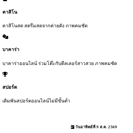
คาสิโน
คาสิโนสด สตรีมสดจากค่ายดัง ภาพคมชัด
บาคาร่า
บาคาร่าออนไลน์ ร่วมโต๊ะกับดีลเลอร์สาวสวย ภาพคมชัด
สปอร์ต
เดิมพันสปอร์ตออนไลน์ไม่มีขั้นต่ำ
วันอาทิตย์ที่ 9 ส.ค. 2569