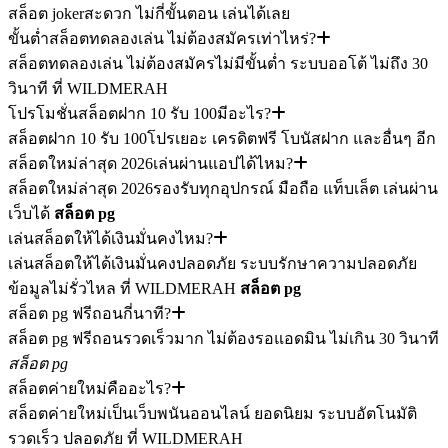
สล็อต jokerสะดวก ไม่กี่ขั้นตอน เล่นได้เลย
ขั้นต่ำสล็อตทดลองเล่น ไม่ต้องสมัครเท่าไหร่?
สล็อตทดลองเล่น ไม่ต้องสมัครไม่มีขั้นต่ำ ระบบออโต้ ไม่ถึง 30
วินาที ที่ WILDMERAH
โปรโมชั่นสล็อตฝาก 10 รับ 100มีอะไร?
สล็อตฝาก 10 รับ 100โปรเยอะ เครดิตฟรี โบนัสฝาก และอื่นๆ อีก
สล็อตใหม่ล่าสุด 2026เล่นผ่านแอปได้ไหม?
สล็อตใหม่ล่าสุด 2026รองรับทุกอุปกรณ์ มือถือ แท็บเล็ต เล่นผ่าน
เว็บได้
สล็อต pg
เล่นสล็อตให้ได้เงินมั่นคงไหม?
เล่นสล็อตให้ได้เงินมั่นคงปลอดภัย ระบบรักษาความปลอดภัย
ข้อมูลไม่รั่วไหล ที่ WILDMERAH
สล็อต pg
สล็อต pg ฟรีถอนกี่นาที?
สล็อต pg ฟรีถอนรวดเร็วมาก ไม่ต้องรอแอดมิน ไม่เกิน 30 วินาที
สล็อต pg
สล็อตค่ายใหม่คืออะไร?
สล็อตค่ายใหม่เป็นเว็บพนันออนไลน์ ยอดนิยม ระบบอัตโนมัติ
รวดเร็ว ปลอดภัย ที่ WILDMERAH