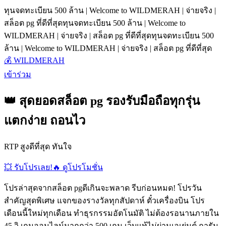
ทุนจดทะเบียน 500 ล้าน | Welcome to WILDMERAH | จ่ายจริง |
สล็อต pg ที่ดีที่สุด
ทุนจดทะเบียน 500 ล้าน | Welcome to
WILDMERAH | จ่ายจริง | สล็อต pg ที่ดีที่สุด
ทุนจดทะเบียน 500
ล้าน | Welcome to WILDMERAH | จ่ายจริง | สล็อต pg ที่ดีที่สุด
💰 WILDMERAH
เข้าร่วม
👑 สุดยอดสล็อต pg รองรับมือถือทุกรุ่น
แตกง่าย ถอนไว
RTP สูงดีที่สุด ทันใจ
💥 รับโปรเลย!
🔥 ดูโปรโมชั่น
โปรล่าสุดจากสล็อต pgดีเกินจะพลาด รีบก่อนหมด! โปรวัน
สำคัญสุดพิเศษ แจกของรางวัลทุกสัปดาห์ ตั๋วเครื่องบิน โปร
เดือนนี้ใหม่ทุกเดือน ทำธุรกรรมอัตโนมัติ ไม่ต้องรอนานภายใน
45 วิ เกมออนไลน์มากกว่า 500 เกม เว็บแท้ไม่ผ่านเอเย่นต์ การัน