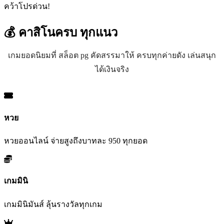
คว้าโปรด่วน!
💰 คาสิโนครบ
ทุกแนว
เกมยอดนิยมที่ สล็อต pg คัดสรรมาให้ ครบทุกค่ายดัง เล่นสนุก
ได้เงินจริง
หวย
หวยออนไลน์ จ่ายสูงถึงบาทละ 950 ทุกยอด
เกมมินิ
เกมมินิมันส์ ลุ้นรางวัลทุกเกม