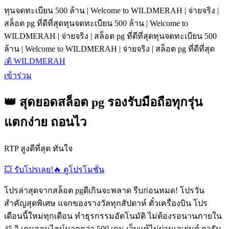
ทุนจดทะเบียน 500 ล้าน | Welcome to WILDMERAH | จ่ายจริง |
สล็อต pg ที่ดีที่สุด
ทุนจดทะเบียน 500 ล้าน | Welcome to
WILDMERAH | จ่ายจริง | สล็อต pg ที่ดีที่สุด
ทุนจดทะเบียน 500
ล้าน | Welcome to WILDMERAH | จ่ายจริง | สล็อต pg ที่ดีที่สุด
💰 WILDMERAH
เข้าร่วม
👑 สุดยอดสล็อต pg รองรับมือถือทุกรุ่น
แตกง่าย ถอนไว
RTP สูงดีที่สุด ทันใจ
💥 รับโปรเลย!
🔥 ดูโปรโมชั่น
โปรล่าสุดจากสล็อต pgดีเกินจะพลาด รีบก่อนหมด! โปรวัน
สำคัญสุดพิเศษ แจกของรางวัลทุกสัปดาห์ ตั๋วเครื่องบิน โปร
เดือนนี้ใหม่ทุกเดือน ทำธุรกรรมอัตโนมัติ ไม่ต้องรอนานภายใน
45 วิ เกมออนไลน์มากกว่า 500 เกม เว็บแท้ไม่ผ่านเอเย่นต์ การัน