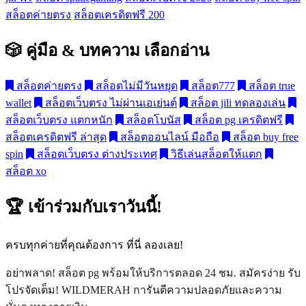
สล็อตค่ายตรง
สล็อตเครดิตฟรี 200
🎲 คู่มือ & บทความ
เลือกอ่าน
สล็อตค่ายตรง
สล็อตไม่มีวันหยุด
สล็อต777
สล็อต true
wallet
สล็อตเว็บตรง ไม่ผ่านเอเย่นต์
สล็อต jili ทดลองเล่น
สล็อตเว็บตรง แตกหนัก
สล็อตโบนัส
สล็อต pg เครดิตฟรี
สล็อตเครดิตฟรี ล่าสุด
สล็อตออนไลน์ มือถือ
สล็อต buy free
spin
สล็อตเว็บตรง ต่างประเทศ
วิธีเล่นสล็อตให้แตก
สล็อต xo
🏆 เข้าร่วมกับเราวันนี้!
ครบทุกค่ายที่คุณต้องการ ที่นี่ ลองเลย!
อย่าพลาด! สล็อต pg พร้อมให้บริการตลอด 24 ชม. สมัครง่าย รับ
โปรจัดเต็ม! WILDMERAH การันตีความปลอดภัยและความ