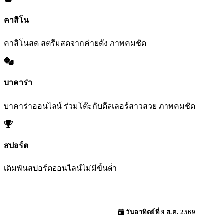
คาสิโน
คาสิโนสด สตรีมสดจากค่ายดัง ภาพคมชัด
บาคาร่า
บาคาร่าออนไลน์ ร่วมโต๊ะกับดีลเลอร์สาวสวย ภาพคมชัด
สปอร์ต
เดิมพันสปอร์ตออนไลน์ไม่มีขั้นต่ำ
วันอาทิตย์ที่ 9 ส.ค. 2569