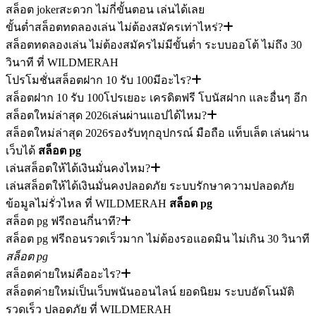
สล็อต jokerสะดวก ไม่กี่ขั้นตอน เล่นได้เลย
ขั้นต่ำสล็อตทดลองเล่น ไม่ต้องสมัครเท่าไหร่?
สล็อตทดลองเล่น ไม่ต้องสมัครไม่มีขั้นต่ำ ระบบออโต้ ไม่ถึง 30
วินาที ที่ WILDMERAH
โปรโมชั่นสล็อตฝาก 10 รับ 100มีอะไร?
สล็อตฝาก 10 รับ 100โปรเยอะ เครดิตฟรี โบนัสฝาก และอื่นๆ อีก
สล็อตใหม่ล่าสุด 2026เล่นผ่านแอปได้ไหม?
สล็อตใหม่ล่าสุด 2026รองรับทุกอุปกรณ์ มือถือ แท็บเล็ต เล่นผ่าน
เว็บได้
สล็อต pg
เล่นสล็อตให้ได้เงินมั่นคงไหม?
เล่นสล็อตให้ได้เงินมั่นคงปลอดภัย ระบบรักษาความปลอดภัย
ข้อมูลไม่รั่วไหล ที่ WILDMERAH
สล็อต pg
สล็อต pg ฟรีถอนกี่นาที?
สล็อต pg ฟรีถอนรวดเร็วมาก ไม่ต้องรอแอดมิน ไม่เกิน 30 วินาที
สล็อต pg
สล็อตค่ายใหม่คืออะไร?
สล็อตค่ายใหม่เป็นเว็บพนันออนไลน์ ยอดนิยม ระบบอัตโนมัติ
รวดเร็ว ปลอดภัย ที่ WILDMERAH