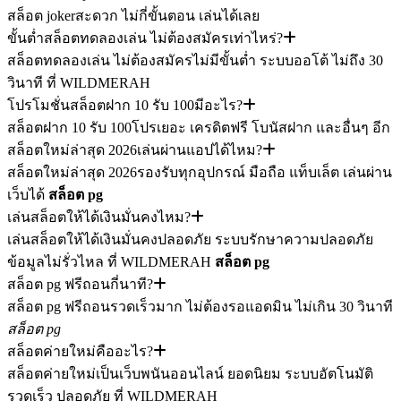
สล็อต jokerสะดวก ไม่กี่ขั้นตอน เล่นได้เลย
ขั้นต่ำสล็อตทดลองเล่น ไม่ต้องสมัครเท่าไหร่?
สล็อตทดลองเล่น ไม่ต้องสมัครไม่มีขั้นต่ำ ระบบออโต้ ไม่ถึง 30
วินาที ที่ WILDMERAH
โปรโมชั่นสล็อตฝาก 10 รับ 100มีอะไร?
สล็อตฝาก 10 รับ 100โปรเยอะ เครดิตฟรี โบนัสฝาก และอื่นๆ อีก
สล็อตใหม่ล่าสุด 2026เล่นผ่านแอปได้ไหม?
สล็อตใหม่ล่าสุด 2026รองรับทุกอุปกรณ์ มือถือ แท็บเล็ต เล่นผ่าน
เว็บได้
สล็อต pg
เล่นสล็อตให้ได้เงินมั่นคงไหม?
เล่นสล็อตให้ได้เงินมั่นคงปลอดภัย ระบบรักษาความปลอดภัย
ข้อมูลไม่รั่วไหล ที่ WILDMERAH
สล็อต pg
สล็อต pg ฟรีถอนกี่นาที?
สล็อต pg ฟรีถอนรวดเร็วมาก ไม่ต้องรอแอดมิน ไม่เกิน 30 วินาที
สล็อต pg
สล็อตค่ายใหม่คืออะไร?
สล็อตค่ายใหม่เป็นเว็บพนันออนไลน์ ยอดนิยม ระบบอัตโนมัติ
รวดเร็ว ปลอดภัย ที่ WILDMERAH