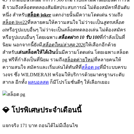
ตี รวมถึงสล็อตทดลองสัมผัสประสบการณ์ ไม่ต้องสมัครที่อันดับ
หนึ่ง สำหรับ
สล็อต joker
แตกง่ายนั้นมีความโดดเด่น รวมถึง
สล็อต live22
ที่หลายคนให้ความสนใจ ไม่ว่าจะเป็น
สูตรสล็อต
ai
หรือรูปแบบอื่นๆ ไม่ว่าจะเป็นสล็อตทดลองเล่น ไม่ต้องสมัคร
หรือรูปแบบอื่นๆ โดยเฉพาะ
สล็อตฝาก 10 รับ 100
ที่กำลังเป็นที่
นิยม นอกจากนี้ยังมี
สล็อตใหม่ล่าสุด 2026
ให้เลือกอีกด้วย
สำหรับ
เล่นสล็อตให้ได้เงิน
นั้นมีความโดดเด่น โดยเฉพาะสล็อต
pg ฟรีที่กำลังเป็นที่นิยม รวมถึง
สล็อตค่ายใหม่
ที่หลายคนให้
ความสนใจ สมัครและเริ่มเล่นได้ทันทีที่
สล็อต pg
ที่มีระบบครบ
วงจร ซึ่ง WILDMERAH พร้อมให้บริการด้วยมาตรฐานระดับ
สากล อีกทั้ง
ผลบอลสด
ก็มีโปรโมชั่นดีๆ ให้เลือกเยอะ
💎 โปรพิเศษประจำเดือนนี้
แจกจริง 171 บาท ถอนได้ไม่มีเงื่อนไข