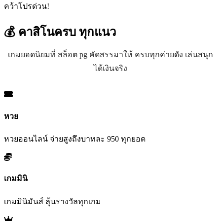
คว้าโปรด่วน!
💰 คาสิโนครบ
ทุกแนว
เกมยอดนิยมที่ สล็อต pg คัดสรรมาให้ ครบทุกค่ายดัง เล่นสนุก
ได้เงินจริง
หวย
หวยออนไลน์ จ่ายสูงถึงบาทละ 950 ทุกยอด
เกมมินิ
เกมมินิมันส์ ลุ้นรางวัลทุกเกม