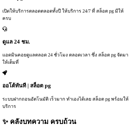
เปิดให้บริการตลอดตลอดทั้งปี ให้บริการ 24/7 ที่ สล็อต pg มีให้
ครบ
ดูแล 24 ชม.
แอดมินคอยดูแลตลอด 24 ชั่วโมง ตลอดเวลา ซึ่ง สล็อต pg จัดมา
ให้เต็มที่
ออโต้ทันที | สล็อต pg
ระบบฝากถอนอัตโนมัติ เร็วมาก ทำเองได้เลย สล็อต pg พร้อมให้
บริการ
✨ คลังบทความ
ครบถ้วน