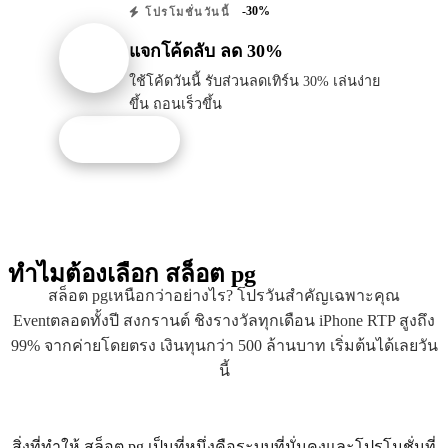
-30%
โปรโมชั่นวันนี้
แจกโค้ดลับ ลด 30%
ใช้โค้ดวันนี้ รับส่วนลดเทิร์น 30% เล่นง่าย
ขึ้น ถอนเร็วขึ้น
รับโปรนี้
ทำไมต้องเลือก
สล็อต pg
สล็อต pgเหนือกว่าอย่างไร? โปรวันสำคัญเฉพาะคุณ
Eventตลอดทั้งปี สงกรานต์ ชิงรางวัลทุกเดือน iPhone RTP สูงถึง
99% จากค่ายโดยตรง เงินทุนกว่า 500 ล้านบาท เริ่มต้นได้เลยวัน
นี้
สิ่งที่ทำให้ สล็อต pg เป็นที่หนึ่งคือระบบที่มั่นคงและโปรโมชั่นที่