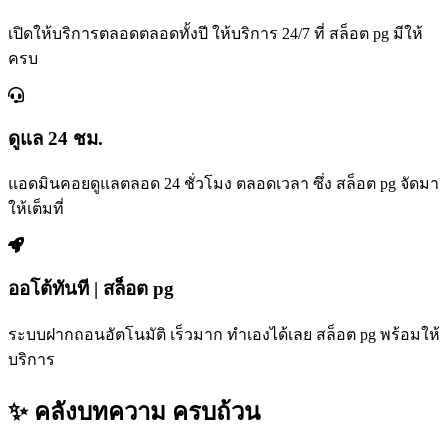
เปิดให้บริการตลอดตลอดทั้งปี ให้บริการ 24/7 ที่ สล็อต pg มีให้
ครบ
ดูแล 24 ชม.
แอดมินคอยดูแลตลอด 24 ชั่วโมง ตลอดเวลา ซึ่ง สล็อต pg จัดมา
ให้เต็มที่
ออโต้ทันที | สล็อต pg
ระบบฝากถอนอัตโนมัติ เร็วมาก ทำเองได้เลย สล็อต pg พร้อมให้
บริการ
✨ คลังบทความ
ครบถ้วน