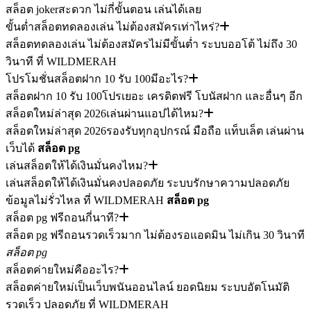
สล็อต jokerสะดวก ไม่กี่ขั้นตอน เล่นได้เลย
ขั้นต่ำสล็อตทดลองเล่น ไม่ต้องสมัครเท่าไหร่?
สล็อตทดลองเล่น ไม่ต้องสมัครไม่มีขั้นต่ำ ระบบออโต้ ไม่ถึง 30
วินาที ที่ WILDMERAH
โปรโมชั่นสล็อตฝาก 10 รับ 100มีอะไร?
สล็อตฝาก 10 รับ 100โปรเยอะ เครดิตฟรี โบนัสฝาก และอื่นๆ อีก
สล็อตใหม่ล่าสุด 2026เล่นผ่านแอปได้ไหม?
สล็อตใหม่ล่าสุด 2026รองรับทุกอุปกรณ์ มือถือ แท็บเล็ต เล่นผ่าน
เว็บได้
สล็อต pg
เล่นสล็อตให้ได้เงินมั่นคงไหม?
เล่นสล็อตให้ได้เงินมั่นคงปลอดภัย ระบบรักษาความปลอดภัย
ข้อมูลไม่รั่วไหล ที่ WILDMERAH
สล็อต pg
สล็อต pg ฟรีถอนกี่นาที?
สล็อต pg ฟรีถอนรวดเร็วมาก ไม่ต้องรอแอดมิน ไม่เกิน 30 วินาที
สล็อต pg
สล็อตค่ายใหม่คืออะไร?
สล็อตค่ายใหม่เป็นเว็บพนันออนไลน์ ยอดนิยม ระบบอัตโนมัติ
รวดเร็ว ปลอดภัย ที่ WILDMERAH