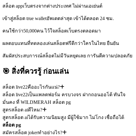
สล็อต appเว็บตรงจากต่างประเทศ ไม่ผ่านเอเย่นต์
เข้าสู่สล็อต true walletอัพเดตล่าสุด เข้าได้ตลอด 24 ชม.
คนใช้กว่า50,000คน ไว้ใจสล็อตเว็บตรงตลอดมา
ผลตอบแทนที่ทดลองเล่นสล็อตฟรีดีกว่าใครในไทย ยืนยัน
สัมผัสประสบการณ์สล็อตไม่มีวันหยุดเลย การันตีความปลอดภัย
🎯 สิ่งที่ควรรู้
ก่อนเล่น
สล็อต live22คืออะไรกันแน่?
สล็อต live22เป็นแพลตฟอร์ม ครบวงจร ฝากถอนออโต้ ทันใจ
มั่นคง ที่ WILDMERAH สล็อต pg
สูตรสล็อต aiดีไหม?
สูตรสล็อต aiได้รับความนิยมสูง มีผู้ใช้มาก ไม่โกง เชื่อถือได้
สล็อต pg
สมัครสล็อต jokerทำอย่างไร?