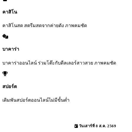
คาสิโน
คาสิโนสด สตรีมสดจากค่ายดัง ภาพคมชัด
บาคาร่า
บาคาร่าออนไลน์ ร่วมโต๊ะกับดีลเลอร์สาวสวย ภาพคมชัด
สปอร์ต
เดิมพันสปอร์ตออนไลน์ไม่มีขั้นต่ำ
วันเสาร์ที่ 8 ส.ค. 2569