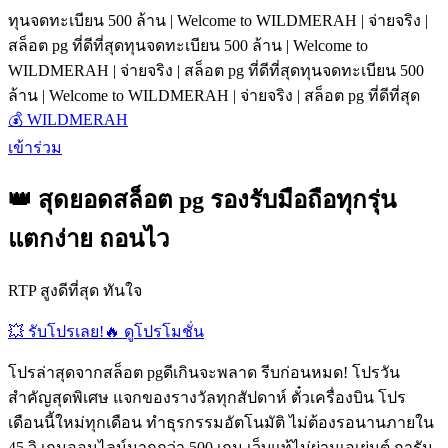
ทุนจดทะเบียน 500 ล้าน | Welcome to WILDMERAH | จ่ายจริง |
สล็อต pg ที่ดีที่สุด
ทุนจดทะเบียน 500 ล้าน | Welcome to
WILDMERAH | จ่ายจริง | สล็อต pg ที่ดีที่สุด
ทุนจดทะเบียน 500
ล้าน | Welcome to WILDMERAH | จ่ายจริง | สล็อต pg ที่ดีที่สุด
💰 WILDMERAH
เข้าร่วม
👑 สุดยอดสล็อต pg รองรับมือถือทุกรุ่น
แตกง่าย ถอนไว
RTP สูงดีที่สุด ทันใจ
💥 รับโปรเลย!
🔥 ดูโปรโมชั่น
โปรล่าสุดจากสล็อต pgดีเกินจะพลาด รีบก่อนหมด! โปรวัน
สำคัญสุดพิเศษ แจกของรางวัลทุกสัปดาห์ ตั๋วเครื่องบิน โปร
เดือนนี้ใหม่ทุกเดือน ทำธุรกรรมอัตโนมัติ ไม่ต้องรอนานภายใน
45 วิ เกมออนไลน์มากกว่า 500 เกม เว็บแท้ไม่ผ่านเอเย่นต์ การัน