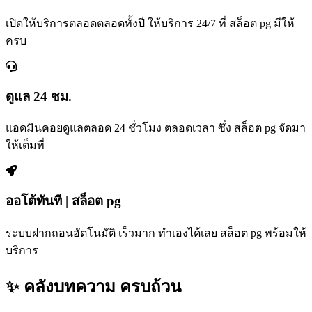
เปิดให้บริการตลอดตลอดทั้งปี ให้บริการ 24/7 ที่ สล็อต pg มีให้
ครบ
ดูแล 24 ชม.
แอดมินคอยดูแลตลอด 24 ชั่วโมง ตลอดเวลา ซึ่ง สล็อต pg จัดมา
ให้เต็มที่
ออโต้ทันที | สล็อต pg
ระบบฝากถอนอัตโนมัติ เร็วมาก ทำเองได้เลย สล็อต pg พร้อมให้
บริการ
✨ คลังบทความ
ครบถ้วน