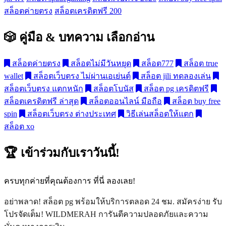
สล็อตค่ายตรง
สล็อตเครดิตฟรี 200
🎲 คู่มือ & บทความ
เลือกอ่าน
สล็อตค่ายตรง
สล็อตไม่มีวันหยุด
สล็อต777
สล็อต true
wallet
สล็อตเว็บตรง ไม่ผ่านเอเย่นต์
สล็อต jili ทดลองเล่น
สล็อตเว็บตรง แตกหนัก
สล็อตโบนัส
สล็อต pg เครดิตฟรี
สล็อตเครดิตฟรี ล่าสุด
สล็อตออนไลน์ มือถือ
สล็อต buy free
spin
สล็อตเว็บตรง ต่างประเทศ
วิธีเล่นสล็อตให้แตก
สล็อต xo
🏆 เข้าร่วมกับเราวันนี้!
ครบทุกค่ายที่คุณต้องการ ที่นี่ ลองเลย!
อย่าพลาด! สล็อต pg พร้อมให้บริการตลอด 24 ชม. สมัครง่าย รับ
โปรจัดเต็ม! WILDMERAH การันตีความปลอดภัยและความ