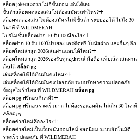
สล็อต jokerสะดวก ไม่กี่ขั้นตอน เล่นได้เลย
ขั้นต่ำสล็อตทดลองเล่น ไม่ต้องสมัครเท่าไหร่?
สล็อตทดลองเล่น ไม่ต้องสมัครไม่มีขั้นต่ำ ระบบออโต้ ไม่ถึง 30
วินาที ที่ WILDMERAH
โปรโมชั่นสล็อตฝาก 10 รับ 100มีอะไร?
สล็อตฝาก 10 รับ 100โปรเยอะ เครดิตฟรี โบนัสฝาก และอื่นๆ อีก
สล็อตใหม่ล่าสุด 2026เล่นผ่านแอปได้ไหม?
สล็อตใหม่ล่าสุด 2026รองรับทุกอุปกรณ์ มือถือ แท็บเล็ต เล่นผ่าน
เว็บได้
สล็อต pg
เล่นสล็อตให้ได้เงินมั่นคงไหม?
เล่นสล็อตให้ได้เงินมั่นคงปลอดภัย ระบบรักษาความปลอดภัย
ข้อมูลไม่รั่วไหล ที่ WILDMERAH
สล็อต pg
สล็อต pg ฟรีถอนกี่นาที?
สล็อต pg ฟรีถอนรวดเร็วมาก ไม่ต้องรอแอดมิน ไม่เกิน 30 วินาที
สล็อต pg
สล็อตค่ายใหม่คืออะไร?
สล็อตค่ายใหม่เป็นเว็บพนันออนไลน์ ยอดนิยม ระบบอัตโนมัติ
รวดเร็ว ปลอดภัย ที่ WILDMERAH