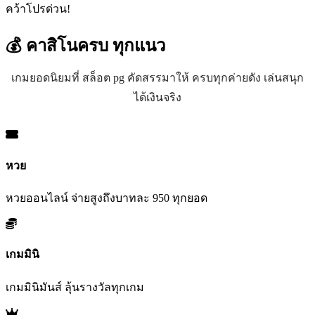
คว้าโปรด่วน!
💰 คาสิโนครบ
ทุกแนว
เกมยอดนิยมที่ สล็อต pg คัดสรรมาให้ ครบทุกค่ายดัง เล่นสนุก
ได้เงินจริง
หวย
หวยออนไลน์ จ่ายสูงถึงบาทละ 950 ทุกยอด
เกมมินิ
เกมมินิมันส์ ลุ้นรางวัลทุกเกม