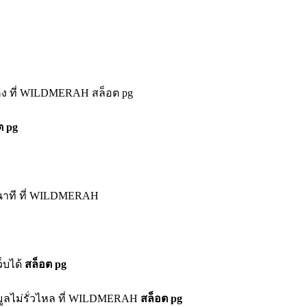
คง ที่ WILDMERAH สล็อต pg
ต pg
วินาที ที่ WILDMERAH
ว็บได้
สล็อต pg
มูลไม่รั่วไหล ที่ WILDMERAH
สล็อต pg