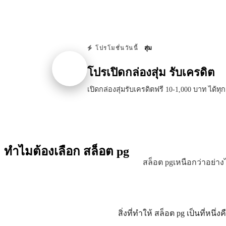
สุ่ม
โปรโมชั่นวันนี้
โปรเปิดกล่องสุ่ม รับเครดิต
เปิดกล่องสุ่มรับเครดิตฟรี 10-1,000 บาท ได้ทุกว
ทำไมต้องเลือก
สล็อต pg
สล็อต pgเหนือกว่าอย่าง
สิ่งที่ทำให้ สล็อต pg เป็นที่ห