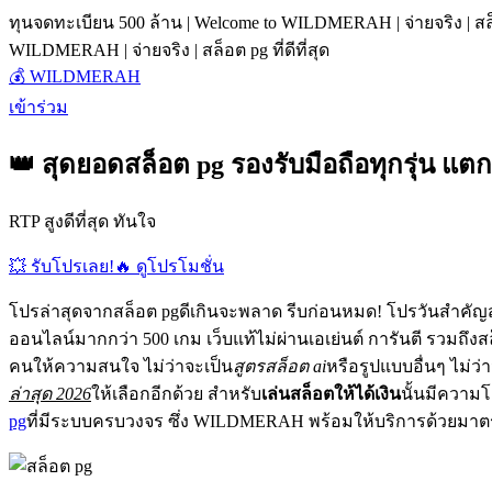
ทุนจดทะเบียน 500 ล้าน | Welcome to WILDMERAH | จ่ายจริง | สล็อต
WILDMERAH | จ่ายจริง | สล็อต pg ที่ดีที่สุด
💰 WILDMERAH
เข้าร่วม
👑 สุดยอดสล็อต pg รองรับมือถือทุกรุ่น แต
RTP สูงดีที่สุด ทันใจ
💥 รับโปรเลย!
🔥 ดูโปรโมชั่น
โปรล่าสุดจากสล็อต pgดีเกินจะพลาด รีบก่อนหมด! โปรวันสำคัญสุด
ออนไลน์มากกว่า 500 เกม เว็บแท้ไม่ผ่านเอเย่นต์ การันตี รวมถึง
คนให้ความสนใจ ไม่ว่าจะเป็น
สูตรสล็อต ai
หรือรูปแบบอื่นๆ ไม่ว
ล่าสุด 2026
ให้เลือกอีกด้วย สำหรับ
เล่นสล็อตให้ได้เงิน
นั้นมีความโ
pg
ที่มีระบบครบวงจร ซึ่ง WILDMERAH พร้อมให้บริการด้วยมาต