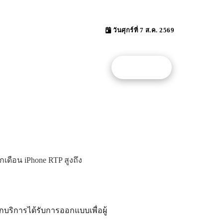
วันศุกร์ที่ 7 ส.ค. 2569
รับโปรนี้
เดือน iPhone RTP สูงถึง
ุกบริการได้รับการออกแบบเพื่อผู้