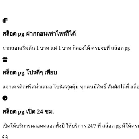
สล็อต pg ฝากถอนเท่าไหร่ก็ได้
ฝากถอนเริ่มต้น 1 บาท แค่ 1 บาท ก็ลองได้ ครบจบที่ สล็อต pg
สล็อต pg โปรดีๆ เพียบ
แจกเครดิตฟรีสม่ำเสมอ โบนัสสุดคุ้ม ทุกคนมีสิทธิ์ สัมผัสได้ที่ สล็
สล็อต pg เปิด 24 ชม.
เปิดให้บริการตลอดตลอดทั้งปี ให้บริการ 24/7 ที่ สล็อต pg มีให้คร