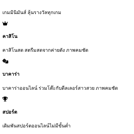
เกมมินิมันส์ ลุ้นรางวัลทุกเกม
คาสิโน
คาสิโนสด สตรีมสดจากค่ายดัง ภาพคมชัด
บาคาร่า
บาคาร่าออนไลน์ ร่วมโต๊ะกับดีลเลอร์สาวสวย ภาพคมชัด
สปอร์ต
เดิมพันสปอร์ตออนไลน์ไม่มีขั้นต่ำ