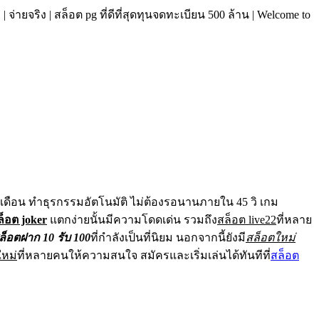
ยจริง | สล็อต pg ที่ดีที่สุด
ทุนจดทะเบียน 500 ล้าน | Welcome to
กเดือน ทำธุรกรรมอัตโนมัติ ไม่ต้องรอนานภายใน 45 วิ เกม
ล็อต joker
แตกง่ายนั้นมีความโดดเด่น รวมถึง
สล็อต live22
ที่หลาย
ล็อตฝาก 10 รับ 100
ที่กำลังเป็นที่นิยม นอกจากนี้ยังมี
สล็อตใหม่
ใหม่
ที่หลายคนให้ความสนใจ สมัครและเริ่มเล่นได้ทันทีที่
สล็อต