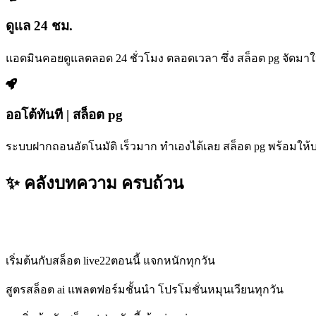
ดูแล 24 ชม.
แอดมินคอยดูแลตลอด 24 ชั่วโมง ตลอดเวลา ซึ่ง สล็อต pg จัดมาให้
ออโต้ทันที | สล็อต pg
ระบบฝากถอนอัตโนมัติ เร็วมาก ทำเองได้เลย สล็อต pg พร้อมให้
✨ คลังบทความ
ครบถ้วน
เริ่มต้นกับสล็อต live22ตอนนี้ แจกหนักทุกวัน
สูตรสล็อต ai แพลตฟอร์มชั้นนำ โปรโมชั่นหมุนเวียนทุกวัน