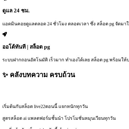
ดูแล 24 ชม.
แอดมินคอยดูแลตลอด 24 ชั่วโมง ตลอดเวลา ซึ่ง สล็อต pg จัดมาให้
ออโต้ทันที | สล็อต pg
ระบบฝากถอนอัตโนมัติ เร็วมาก ทำเองได้เลย สล็อต pg พร้อมให้
✨ คลังบทความ
ครบถ้วน
เริ่มต้นกับสล็อต live22ตอนนี้ แจกหนักทุกวัน
สูตรสล็อต ai แพลตฟอร์มชั้นนำ โปรโมชั่นหมุนเวียนทุกวัน