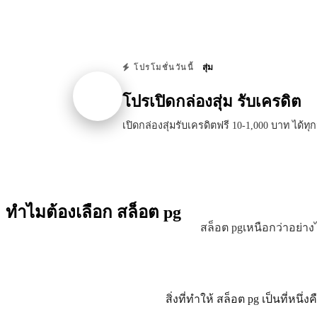
สุ่ม
โปรโมชั่นวันนี้
โปรเปิดกล่องสุ่ม รับเครดิต
เปิดกล่องสุ่มรับเครดิตฟรี 10-1,000 บาท ได้ทุกว
ทำไมต้องเลือก
สล็อต pg
สล็อต pgเหนือกว่าอย่าง
สิ่งที่ทำให้ สล็อต pg เป็นที่ห