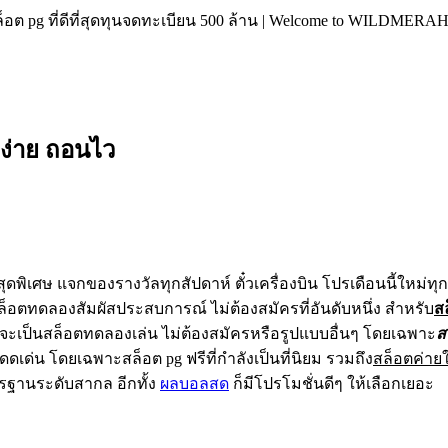
 pg ที่ดีที่สุด
ทุนจดทะเบียน 500 ล้าน | Welcome to WILDMERAH | จ่า
กง่าย ถอนไว
พิเศษ แจกของรางวัลทุกสัปดาห์ ตั๋วเครื่องบิน โปรเดือนนี้ใหม่ทุ
สล็อตทดลองสัมผัสประสบการณ์ ไม่ต้องสมัครที่อันดับหนึ่ง สำหรับ
ส
่าจะเป็นสล็อตทดลองเล่น ไม่ต้องสมัครหรือรูปแบบอื่นๆ โดยเฉพาะ
ส
ดดเด่น โดยเฉพาะสล็อต pg ฟรีที่กำลังเป็นที่นิยม รวมถึง
สล็อตค่าย
รฐานระดับสากล อีกทั้ง
ผลบอลสด
ก็มีโปรโมชั่นดีๆ ให้เลือกเยอะ