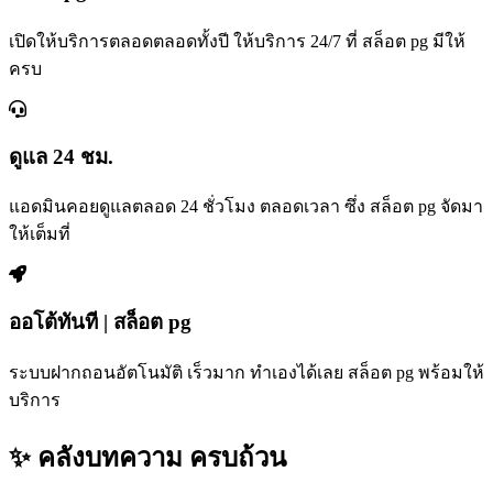
เปิดให้บริการตลอดตลอดทั้งปี ให้บริการ 24/7 ที่ สล็อต pg มีให้
ครบ
ดูแล 24 ชม.
แอดมินคอยดูแลตลอด 24 ชั่วโมง ตลอดเวลา ซึ่ง สล็อต pg จัดมา
ให้เต็มที่
ออโต้ทันที | สล็อต pg
ระบบฝากถอนอัตโนมัติ เร็วมาก ทำเองได้เลย สล็อต pg พร้อมให้
บริการ
✨ คลังบทความ
ครบถ้วน