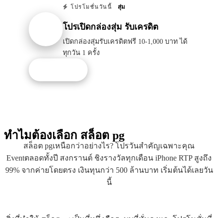
สุ่ม
โปรโมชั่นวันนี้
โปรเปิดกล่องสุ่ม รับเครดิต
เปิดกล่องสุ่มรับเครดิตฟรี 10-1,000 บาท ได้
ทุกวัน 1 ครั้ง
รับโปรนี้
ทำไมต้องเลือก
สล็อต pg
สล็อต pgเหนือกว่าอย่างไร? โปรวันสำคัญเฉพาะคุณ
Eventตลอดทั้งปี สงกรานต์ ชิงรางวัลทุกเดือน iPhone RTP สูงถึง
99% จากค่ายโดยตรง เงินทุนกว่า 500 ล้านบาท เริ่มต้นได้เลยวัน
นี้