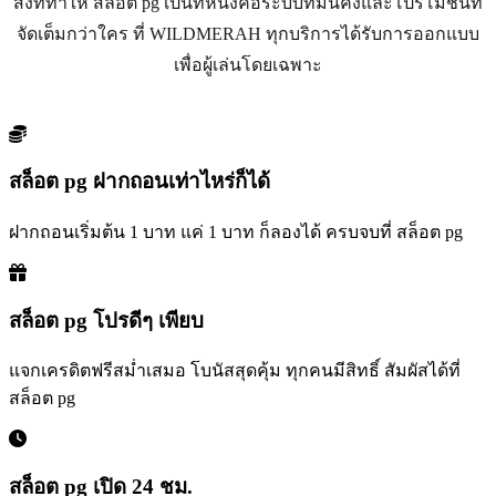
สิ่งที่ทำให้ สล็อต pg เป็นที่หนึ่งคือระบบที่มั่นคงและโปรโมชั่นที่
จัดเต็มกว่าใคร ที่ WILDMERAH ทุกบริการได้รับการออกแบบ
เพื่อผู้เล่นโดยเฉพาะ
สล็อต pg ฝากถอนเท่าไหร่ก็ได้
ฝากถอนเริ่มต้น 1 บาท แค่ 1 บาท ก็ลองได้ ครบจบที่ สล็อต pg
สล็อต pg โปรดีๆ เพียบ
แจกเครดิตฟรีสม่ำเสมอ โบนัสสุดคุ้ม ทุกคนมีสิทธิ์ สัมผัสได้ที่
สล็อต pg
สล็อต pg เปิด 24 ชม.