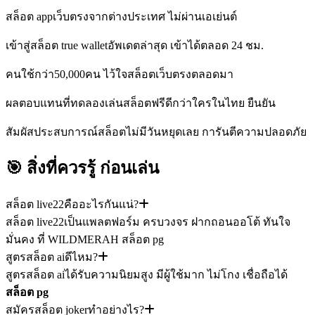
สล็อต appเว็บตรงจากต่างประเทศ ไม่ผ่านเอเย่นต์
เข้าสู่สล็อต true walletอัพเดตล่าสุด เข้าได้ตลอด 24 ชม.
คนใช้กว่า50,000คน ไว้ใจสล็อตเว็บตรงตลอดมา
ผลตอบแทนที่ทดลองเล่นสล็อตฟรีดีกว่าใครในไทย ยืนยัน
สัมผัสประสบการณ์สล็อตไม่มีวันหยุดเลย การันตีความปลอดภัย
🎯 สิ่งที่ควรรู้
ก่อนเล่น
สล็อต live22คืออะไรกันแน่?
สล็อต live22เป็นแพลตฟอร์ม ครบวงจร ฝากถอนออโต้ ทันใจ
มั่นคง ที่ WILDMERAH สล็อต pg
สูตรสล็อต aiดีไหม?
สูตรสล็อต aiได้รับความนิยมสูง มีผู้ใช้มาก ไม่โกง เชื่อถือได้
สล็อต pg
สมัครสล็อต jokerทำอย่างไร?