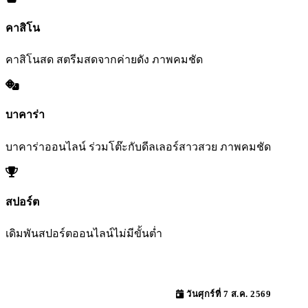
คาสิโน
คาสิโนสด สตรีมสดจากค่ายดัง ภาพคมชัด
บาคาร่า
บาคาร่าออนไลน์ ร่วมโต๊ะกับดีลเลอร์สาวสวย ภาพคมชัด
สปอร์ต
เดิมพันสปอร์ตออนไลน์ไม่มีขั้นต่ำ
วันศุกร์ที่ 7 ส.ค. 2569