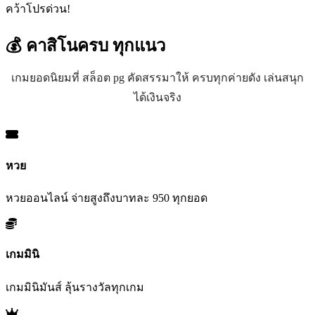
คว้าโปรด่วน!
💰 คาสิโนครบ
ทุกแนว
เกมยอดนิยมที่ สล็อต pg คัดสรรมาให้ ครบทุกค่ายดัง เล่นสนุก
ได้เงินจริง
หวย
หวยออนไลน์ จ่ายสูงถึงบาทละ 950 ทุกยอด
เกมมินิ
เกมมินิมันส์ ลุ้นรางวัลทุกเกม