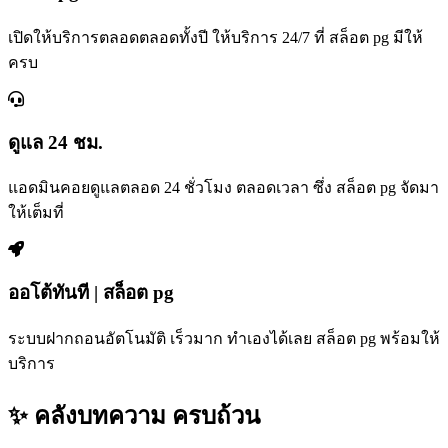
เปิดให้บริการตลอดตลอดทั้งปี ให้บริการ 24/7 ที่ สล็อต pg มีให้
ครบ
ดูแล 24 ชม.
แอดมินคอยดูแลตลอด 24 ชั่วโมง ตลอดเวลา ซึ่ง สล็อต pg จัดมา
ให้เต็มที่
ออโต้ทันที | สล็อต pg
ระบบฝากถอนอัตโนมัติ เร็วมาก ทำเองได้เลย สล็อต pg พร้อมให้
บริการ
✨ คลังบทความ
ครบถ้วน