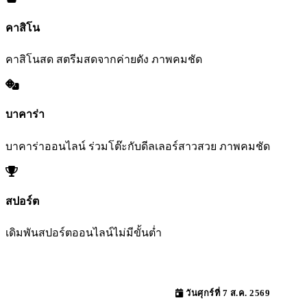
คาสิโน
คาสิโนสด สตรีมสดจากค่ายดัง ภาพคมชัด
บาคาร่า
บาคาร่าออนไลน์ ร่วมโต๊ะกับดีลเลอร์สาวสวย ภาพคมชัด
สปอร์ต
เดิมพันสปอร์ตออนไลน์ไม่มีขั้นต่ำ
วันศุกร์ที่ 7 ส.ค. 2569