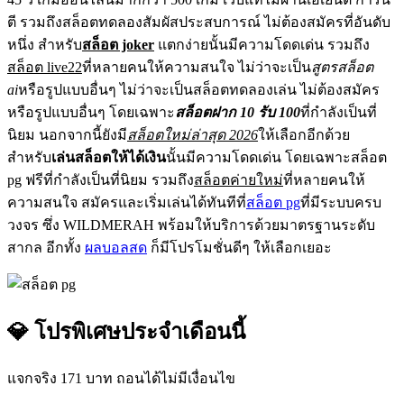
ตี รวมถึงสล็อตทดลองสัมผัสประสบการณ์ ไม่ต้องสมัครที่อันดับ
หนึ่ง สำหรับ
สล็อต joker
แตกง่ายนั้นมีความโดดเด่น รวมถึง
สล็อต live22
ที่หลายคนให้ความสนใจ ไม่ว่าจะเป็น
สูตรสล็อต
ai
หรือรูปแบบอื่นๆ ไม่ว่าจะเป็นสล็อตทดลองเล่น ไม่ต้องสมัคร
หรือรูปแบบอื่นๆ โดยเฉพาะ
สล็อตฝาก 10 รับ 100
ที่กำลังเป็นที่
นิยม นอกจากนี้ยังมี
สล็อตใหม่ล่าสุด 2026
ให้เลือกอีกด้วย
สำหรับ
เล่นสล็อตให้ได้เงิน
นั้นมีความโดดเด่น โดยเฉพาะสล็อต
pg ฟรีที่กำลังเป็นที่นิยม รวมถึง
สล็อตค่ายใหม่
ที่หลายคนให้
ความสนใจ สมัครและเริ่มเล่นได้ทันทีที่
สล็อต pg
ที่มีระบบครบ
วงจร ซึ่ง WILDMERAH พร้อมให้บริการด้วยมาตรฐานระดับ
สากล อีกทั้ง
ผลบอลสด
ก็มีโปรโมชั่นดีๆ ให้เลือกเยอะ
💎 โปรพิเศษประจำเดือนนี้
แจกจริง 171 บาท ถอนได้ไม่มีเงื่อนไข