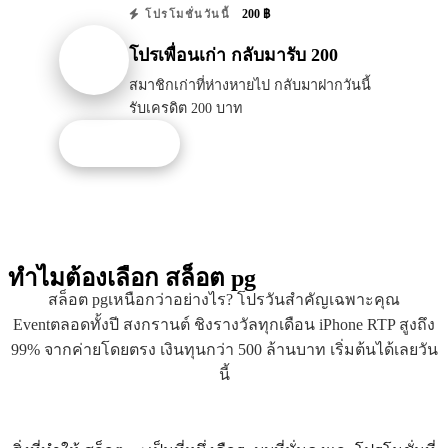
200 ฿
โปรโมชั่นวันนี้
โปรเพื่อนเก่า กลับมารับ 200
สมาชิกเก่าที่ห่างหายไป กลับมาฝากวันนี้
รับเครดิต 200 บาท
รับโปรนี้
ทำไมต้องเลือก
สล็อต pg
สล็อต pgเหนือกว่าอย่างไร? โปรวันสำคัญเฉพาะคุณ
Eventตลอดทั้งปี สงกรานต์ ชิงรางวัลทุกเดือน iPhone RTP สูงถึง
99% จากค่ายโดยตรง เงินทุนกว่า 500 ล้านบาท เริ่มต้นได้เลยวัน
นี้