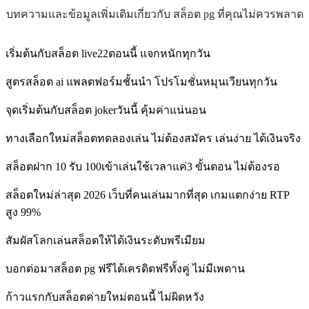
บทความและข้อมูลเพิ่มเติมเกี่ยวกับ สล็อต pg ที่คุณไม่ควรพลาด
เริ่มต้นกับสล็อต live22ตอนนี้ แจกหนักทุกวัน
สูตรสล็อต ai แพลตฟอร์มชั้นนำ โปรโมชั่นหมุนเวียนทุกวัน
จุดเริ่มต้นกับสล็อต jokerวันนี้ คุ้มค่าแน่นอน
ทางเลือกใหม่สล็อตทดลองเล่น ไม่ต้องสมัคร เล่นง่าย ได้เงินจริง
สล็อตฝาก 10 รับ 100เข้าเล่นใช้เวลาแค่3 ขั้นตอน ไม่ต้องรอ
สล็อตใหม่ล่าสุด 2026 เว็บที่คนเล่นมากที่สุด เกมแตกง่าย RTP
สูง 99%
สัมผัสโลกเล่นสล็อตให้ได้เงินระดับพรีเมียม
บอกต่อมาสล็อต pg ฟรีได้เครดิตฟรีทั้งคู่ ไม่มีเพดาน
ก้าวแรกกับสล็อตค่ายใหม่ตอนนี้ ไม่ผิดหวัง