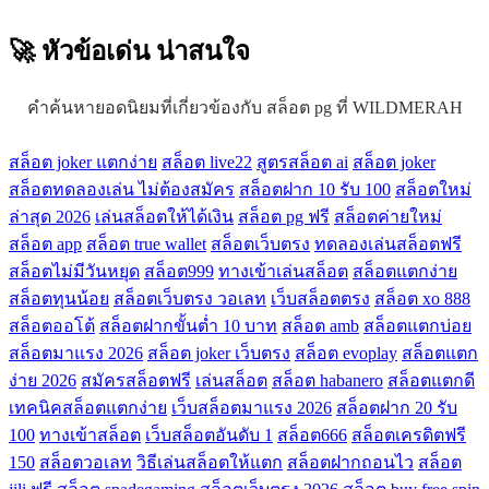
🚀 หัวข้อเด่น
น่าสนใจ
คำค้นหายอดนิยมที่เกี่ยวข้องกับ สล็อต pg ที่ WILDMERAH
สล็อต joker แตกง่าย
สล็อต live22
สูตรสล็อต ai
สล็อต joker
สล็อตทดลองเล่น ไม่ต้องสมัคร
สล็อตฝาก 10 รับ 100
สล็อตใหม่
ล่าสุด 2026
เล่นสล็อตให้ได้เงิน
สล็อต pg ฟรี
สล็อตค่ายใหม่
สล็อต app
สล็อต true wallet
สล็อตเว็บตรง
ทดลองเล่นสล็อตฟรี
สล็อตไม่มีวันหยุด
สล็อต999
ทางเข้าเล่นสล็อต
สล็อตแตกง่าย
สล็อตทุนน้อย
สล็อตเว็บตรง วอเลท
เว็บสล็อตตรง
สล็อต xo 888
สล็อตออโต้
สล็อตฝากขั้นต่ำ 10 บาท
สล็อต amb
สล็อตแตกบ่อย
สล็อตมาแรง 2026
สล็อต joker เว็บตรง
สล็อต evoplay
สล็อตแตก
ง่าย 2026
สมัครสล็อตฟรี
เล่นสล็อต
สล็อต habanero
สล็อตแตกดี
เทคนิคสล็อตแตกง่าย
เว็บสล็อตมาแรง 2026
สล็อตฝาก 20 รับ
100
ทางเข้าสล็อต
เว็บสล็อตอันดับ 1
สล็อต666
สล็อตเครดิตฟรี
150
สล็อตวอเลท
วิธีเล่นสล็อตให้แตก
สล็อตฝากถอนไว
สล็อต