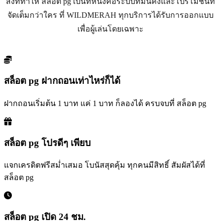
สิ่งที่ทำให้ สล็อต pg เป็นที่หนึ่งคือระบบที่มั่นคงและโปรโมชั่นที่
จัดเต็มกว่าใคร ที่ WILDMERAH ทุกบริการได้รับการออกแบบ
เพื่อผู้เล่นโดยเฉพาะ
สล็อต pg ฝากถอนเท่าไหร่ก็ได้
ฝากถอนเริ่มต้น 1 บาท แค่ 1 บาท ก็ลองได้ ครบจบที่ สล็อต pg
สล็อต pg โปรดีๆ เพียบ
แจกเครดิตฟรีสม่ำเสมอ โบนัสสุดคุ้ม ทุกคนมีสิทธิ์ สัมผัสได้ที่
สล็อต pg
สล็อต pg เปิด 24 ชม.