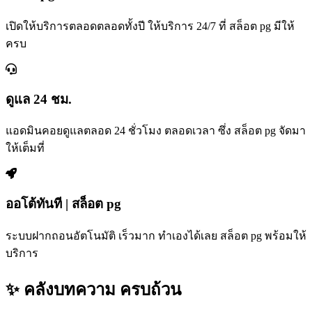
เปิดให้บริการตลอดตลอดทั้งปี ให้บริการ 24/7 ที่ สล็อต pg มีให้
ครบ
ดูแล 24 ชม.
แอดมินคอยดูแลตลอด 24 ชั่วโมง ตลอดเวลา ซึ่ง สล็อต pg จัดมา
ให้เต็มที่
ออโต้ทันที | สล็อต pg
ระบบฝากถอนอัตโนมัติ เร็วมาก ทำเองได้เลย สล็อต pg พร้อมให้
บริการ
✨ คลังบทความ
ครบถ้วน