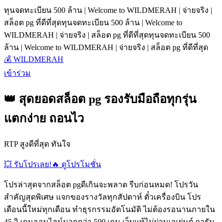
ทุนจดทะเบียน 500 ล้าน | Welcome to WILDMERAH | จ่ายจริง |
สล็อต pg ที่ดีที่สุด
ทุนจดทะเบียน 500 ล้าน | Welcome to
WILDMERAH | จ่ายจริง | สล็อต pg ที่ดีที่สุด
ทุนจดทะเบียน 500
ล้าน | Welcome to WILDMERAH | จ่ายจริง | สล็อต pg ที่ดีที่สุด
💰 WILDMERAH
เข้าร่วม
👑 สุดยอดสล็อต pg รองรับมือถือทุกรุ่น
แตกง่าย ถอนไว
RTP สูงดีที่สุด ทันใจ
💥 รับโปรเลย!
🔥 ดูโปรโมชั่น
โปรล่าสุดจากสล็อต pgดีเกินจะพลาด รีบก่อนหมด! โปรวัน
สำคัญสุดพิเศษ แจกของรางวัลทุกสัปดาห์ ตั๋วเครื่องบิน โปร
เดือนนี้ใหม่ทุกเดือน ทำธุรกรรมอัตโนมัติ ไม่ต้องรอนานภายใน
45 วิ เกมออนไลน์มากกว่า 500 เกม เว็บแท้ไม่ผ่านเอเย่นต์ การัน