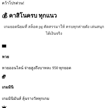
คว้าโปรด่วน!
💰 คาสิโนครบ
ทุกแนว
เกมยอดนิยมที่ สล็อต pg คัดสรรมาให้ ครบทุกค่ายดัง เล่นสนุก
ได้เงินจริง
หวย
หวยออนไลน์ จ่ายสูงถึงบาทละ 950 ทุกยอด
เกมมินิ
เกมมินิมันส์ ลุ้นรางวัลทุกเกม