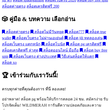
jili ฟรี
สล็อต spadegaming
สล็อตเว็บตรง 2026
สล็อต buy free spin
สล็อตค่ายตรง
สล็อตเครดิตฟรี 200
🎲 คู่มือ & บทความ
เลือกอ่าน
สล็อตค่ายตรง
สล็อตไม่มีวันหยุด
สล็อต777
สล็อต true
wallet
สล็อตเว็บตรง ไม่ผ่านเอเย่นต์
สล็อต jili ทดลองเล่น
สล็อตเว็บตรง แตกหนัก
สล็อตโบนัส
สล็อต pg เครดิตฟรี
สล็อตเครดิตฟรี ล่าสุด
สล็อตออนไลน์ มือถือ
สล็อต buy free
spin
สล็อตเว็บตรง ต่างประเทศ
วิธีเล่นสล็อตให้แตก
สล็อต xo
🏆 เข้าร่วมกับเราวันนี้!
ครบทุกค่ายที่คุณต้องการ ที่นี่ ลองเลย!
อย่าพลาด! สล็อต pg พร้อมให้บริการตลอด 24 ชม. สมัครง่าย รับ
โปรจัดเต็ม! WILDMERAH การันตีความปลอดภัยและความ