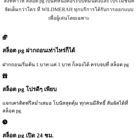
สิ่งที่ทำให้ สล็อต pg เป็นที่หนึ่งคือระบบที่มั่นคงและโปรโมชั่นที่
จัดเต็มกว่าใคร ที่ WILDMERAH ทุกบริการได้รับการออกแบบ
เพื่อผู้เล่นโดยเฉพาะ
สล็อต pg ฝากถอนเท่าไหร่ก็ได้
ฝากถอนเริ่มต้น 1 บาท แค่ 1 บาท ก็ลองได้ ครบจบที่ สล็อต pg
สล็อต pg โปรดีๆ เพียบ
แจกเครดิตฟรีสม่ำเสมอ โบนัสสุดคุ้ม ทุกคนมีสิทธิ์ สัมผัสได้ที่
สล็อต pg
สล็อต pg เปิด 24 ชม.