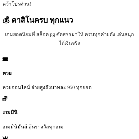
คว้าโปรด่วน!
💰 คาสิโนครบ
ทุกแนว
เกมยอดนิยมที่ สล็อต pg คัดสรรมาให้ ครบทุกค่ายดัง เล่นสนุก
ได้เงินจริง
หวย
หวยออนไลน์ จ่ายสูงถึงบาทละ 950 ทุกยอด
เกมมินิ
เกมมินิมันส์ ลุ้นรางวัลทุกเกม