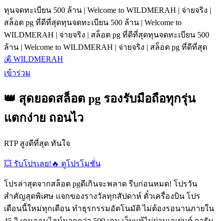
ทุนจดทะเบียน 500 ล้าน | Welcome to WILDMERAH | จ่ายจริง |
สล็อต pg ที่ดีที่สุด
ทุนจดทะเบียน 500 ล้าน | Welcome to
WILDMERAH | จ่ายจริง | สล็อต pg ที่ดีที่สุด
ทุนจดทะเบียน 500
ล้าน | Welcome to WILDMERAH | จ่ายจริง | สล็อต pg ที่ดีที่สุด
💰 WILDMERAH
เข้าร่วม
👑 สุดยอดสล็อต pg รองรับมือถือทุกรุ่น
แตกง่าย ถอนไว
RTP สูงดีที่สุด ทันใจ
💥 รับโปรเลย!
🔥 ดูโปรโมชั่น
โปรล่าสุดจากสล็อต pgดีเกินจะพลาด รีบก่อนหมด! โปรวัน
สำคัญสุดพิเศษ แจกของรางวัลทุกสัปดาห์ ตั๋วเครื่องบิน โปร
เดือนนี้ใหม่ทุกเดือน ทำธุรกรรมอัตโนมัติ ไม่ต้องรอนานภายใน
45 วิ เกมออนไลน์มากกว่า 500 เกม เว็บแท้ไม่ผ่านเอเย่นต์ การัน