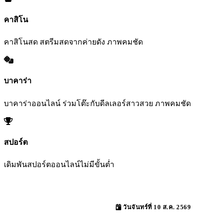
คาสิโน
คาสิโนสด สตรีมสดจากค่ายดัง ภาพคมชัด
บาคาร่า
บาคาร่าออนไลน์ ร่วมโต๊ะกับดีลเลอร์สาวสวย ภาพคมชัด
สปอร์ต
เดิมพันสปอร์ตออนไลน์ไม่มีขั้นต่ำ
วันจันทร์ที่ 10 ส.ค. 2569