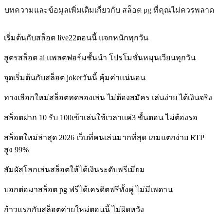
บทความและข้อมูลเพิ่มเติมเกี่ยวกับ สล็อต pg ที่คุณไม่ควรพลาด
เริ่มต้นกับสล็อต live22ตอนนี้ แจกหนักทุกวัน
สูตรสล็อต ai แพลตฟอร์มชั้นนำ โปรโมชั่นหมุนเวียนทุกวัน
จุดเริ่มต้นกับสล็อต jokerวันนี้ คุ้มค่าแน่นอน
ทางเลือกใหม่สล็อตทดลองเล่น ไม่ต้องสมัคร เล่นง่าย ได้เงินจริง
สล็อตฝาก 10 รับ 100เข้าเล่นใช้เวลาแค่3 ขั้นตอน ไม่ต้องรอ
สล็อตใหม่ล่าสุด 2026 เว็บที่คนเล่นมากที่สุด เกมแตกง่าย RTP
สูง 99%
สัมผัสโลกเล่นสล็อตให้ได้เงินระดับพรีเมียม
บอกต่อมาสล็อต pg ฟรีได้เครดิตฟรีทั้งคู่ ไม่มีเพดาน
ก้าวแรกกับสล็อตค่ายใหม่ตอนนี้ ไม่ผิดหวัง