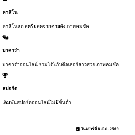
คาสิโน
คาสิโนสด สตรีมสดจากค่ายดัง ภาพคมชัด
บาคาร่า
บาคาร่าออนไลน์ ร่วมโต๊ะกับดีลเลอร์สาวสวย ภาพคมชัด
สปอร์ต
เดิมพันสปอร์ตออนไลน์ไม่มีขั้นต่ำ
วันเสาร์ที่ 8 ส.ค. 2569