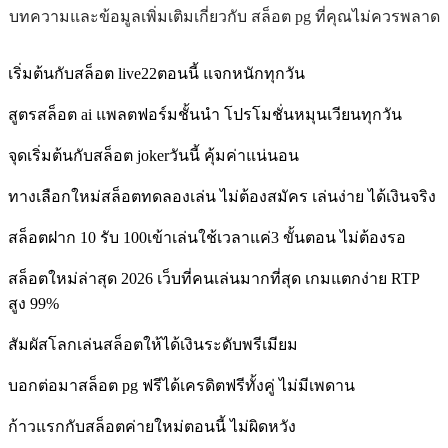
บทความและข้อมูลเพิ่มเติมเกี่ยวกับ สล็อต pg ที่คุณไม่ควรพลาด
เริ่มต้นกับสล็อต live22ตอนนี้ แจกหนักทุกวัน
สูตรสล็อต ai แพลตฟอร์มชั้นนำ โปรโมชั่นหมุนเวียนทุกวัน
จุดเริ่มต้นกับสล็อต jokerวันนี้ คุ้มค่าแน่นอน
ทางเลือกใหม่สล็อตทดลองเล่น ไม่ต้องสมัคร เล่นง่าย ได้เงินจริง
สล็อตฝาก 10 รับ 100เข้าเล่นใช้เวลาแค่3 ขั้นตอน ไม่ต้องรอ
สล็อตใหม่ล่าสุด 2026 เว็บที่คนเล่นมากที่สุด เกมแตกง่าย RTP
สูง 99%
สัมผัสโลกเล่นสล็อตให้ได้เงินระดับพรีเมียม
บอกต่อมาสล็อต pg ฟรีได้เครดิตฟรีทั้งคู่ ไม่มีเพดาน
ก้าวแรกกับสล็อตค่ายใหม่ตอนนี้ ไม่ผิดหวัง