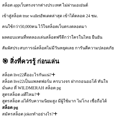
สล็อต appเว็บตรงจากต่างประเทศ ไม่ผ่านเอเย่นต์
เข้าสู่สล็อต true walletอัพเดตล่าสุด เข้าได้ตลอด 24 ชม.
คนใช้กว่า50,000คน ไว้ใจสล็อตเว็บตรงตลอดมา
ผลตอบแทนที่ทดลองเล่นสล็อตฟรีดีกว่าใครในไทย ยืนยัน
สัมผัสประสบการณ์สล็อตไม่มีวันหยุดเลย การันตีความปลอดภัย
🎯 สิ่งที่ควรรู้
ก่อนเล่น
สล็อต live22คืออะไรกันแน่?
สล็อต live22เป็นแพลตฟอร์ม ครบวงจร ฝากถอนออโต้ ทันใจ
มั่นคง ที่ WILDMERAH สล็อต pg
สูตรสล็อต aiดีไหม?
สูตรสล็อต aiได้รับความนิยมสูง มีผู้ใช้มาก ไม่โกง เชื่อถือได้
สล็อต pg
สมัครสล็อต jokerทำอย่างไร?