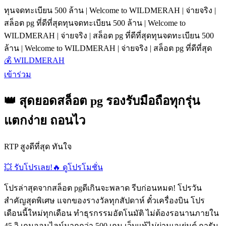
ทุนจดทะเบียน 500 ล้าน | Welcome to WILDMERAH | จ่ายจริง |
สล็อต pg ที่ดีที่สุด
ทุนจดทะเบียน 500 ล้าน | Welcome to
WILDMERAH | จ่ายจริง | สล็อต pg ที่ดีที่สุด
ทุนจดทะเบียน 500
ล้าน | Welcome to WILDMERAH | จ่ายจริง | สล็อต pg ที่ดีที่สุด
💰 WILDMERAH
เข้าร่วม
👑 สุดยอดสล็อต pg รองรับมือถือทุกรุ่น
แตกง่าย ถอนไว
RTP สูงดีที่สุด ทันใจ
💥 รับโปรเลย!
🔥 ดูโปรโมชั่น
โปรล่าสุดจากสล็อต pgดีเกินจะพลาด รีบก่อนหมด! โปรวัน
สำคัญสุดพิเศษ แจกของรางวัลทุกสัปดาห์ ตั๋วเครื่องบิน โปร
เดือนนี้ใหม่ทุกเดือน ทำธุรกรรมอัตโนมัติ ไม่ต้องรอนานภายใน
45 วิ เกมออนไลน์มากกว่า 500 เกม เว็บแท้ไม่ผ่านเอเย่นต์ การัน