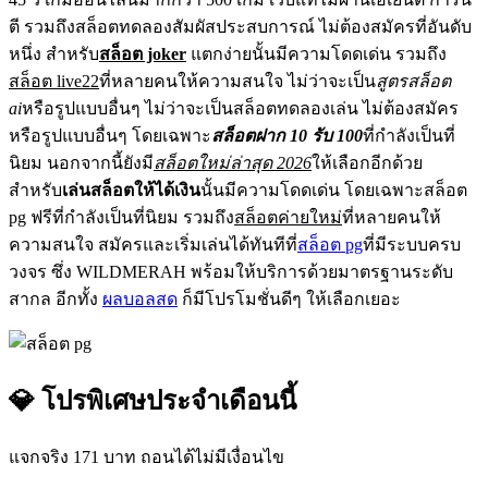
ตี รวมถึงสล็อตทดลองสัมผัสประสบการณ์ ไม่ต้องสมัครที่อันดับ
หนึ่ง สำหรับ
สล็อต joker
แตกง่ายนั้นมีความโดดเด่น รวมถึง
สล็อต live22
ที่หลายคนให้ความสนใจ ไม่ว่าจะเป็น
สูตรสล็อต
ai
หรือรูปแบบอื่นๆ ไม่ว่าจะเป็นสล็อตทดลองเล่น ไม่ต้องสมัคร
หรือรูปแบบอื่นๆ โดยเฉพาะ
สล็อตฝาก 10 รับ 100
ที่กำลังเป็นที่
นิยม นอกจากนี้ยังมี
สล็อตใหม่ล่าสุด 2026
ให้เลือกอีกด้วย
สำหรับ
เล่นสล็อตให้ได้เงิน
นั้นมีความโดดเด่น โดยเฉพาะสล็อต
pg ฟรีที่กำลังเป็นที่นิยม รวมถึง
สล็อตค่ายใหม่
ที่หลายคนให้
ความสนใจ สมัครและเริ่มเล่นได้ทันทีที่
สล็อต pg
ที่มีระบบครบ
วงจร ซึ่ง WILDMERAH พร้อมให้บริการด้วยมาตรฐานระดับ
สากล อีกทั้ง
ผลบอลสด
ก็มีโปรโมชั่นดีๆ ให้เลือกเยอะ
💎 โปรพิเศษประจำเดือนนี้
แจกจริง 171 บาท ถอนได้ไม่มีเงื่อนไข