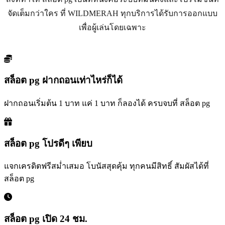
จัดเต็มกว่าใคร ที่ WILDMERAH ทุกบริการได้รับการออกแบบ
เพื่อผู้เล่นโดยเฉพาะ
สล็อต pg ฝากถอนเท่าไหร่ก็ได้
ฝากถอนเริ่มต้น 1 บาท แค่ 1 บาท ก็ลองได้ ครบจบที่ สล็อต pg
สล็อต pg โปรดีๆ เพียบ
แจกเครดิตฟรีสม่ำเสมอ โบนัสสุดคุ้ม ทุกคนมีสิทธิ์ สัมผัสได้ที่
สล็อต pg
สล็อต pg เปิด 24 ชม.