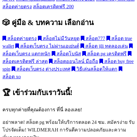
สล็อตค่ายตรง
สล็อตเครดิตฟรี 200
🎲 คู่มือ & บทความ
เลือกอ่าน
สล็อตค่ายตรง
สล็อตไม่มีวันหยุด
สล็อต777
สล็อต true
wallet
สล็อตเว็บตรง ไม่ผ่านเอเย่นต์
สล็อต jili ทดลองเล่น
สล็อตเว็บตรง แตกหนัก
สล็อตโบนัส
สล็อต pg เครดิตฟรี
สล็อตเครดิตฟรี ล่าสุด
สล็อตออนไลน์ มือถือ
สล็อต buy free
spin
สล็อตเว็บตรง ต่างประเทศ
วิธีเล่นสล็อตให้แตก
สล็อต xo
🏆 เข้าร่วมกับเราวันนี้!
ครบทุกค่ายที่คุณต้องการ ที่นี่ ลองเลย!
อย่าพลาด! สล็อต pg พร้อมให้บริการตลอด 24 ชม. สมัครง่าย รับ
โปรจัดเต็ม! WILDMERAH การันตีความปลอดภัยและความ