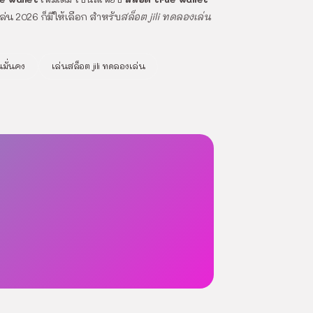
ล่น 2026 ก็มีให้เลือก สำหรับ
สล็อต jili ทดลองเล่น
นมั่นคง
เล่นสล็อต jili ทดลองเล่น