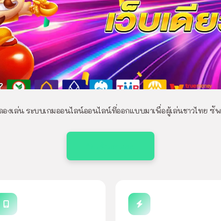
ดลองเล่น ระบบเกมออนไลน์ออนไลน์ที่ออกแบบมาเพื่อผู้เล่นชาวไทย 
💫 เข้าเล่นเลย