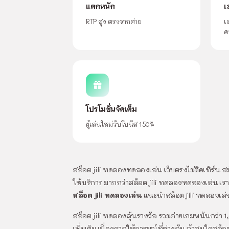
แตกหนัก
เ
RTP สูง ตรงจากค่าย
เ
ด
โปรโมชั่นจัดเต็ม
ผู้เล่นใหม่รับโบนัส 150%
สล็อต jili ทดลองทดลองเล่น เว็บตรงไม่ติดเทิร์น สม
ให้บริการ มากกว่าสล็อต jili ทดลองทดลองเล่น เรา
สล็อต jili ทดลองเล่น
แนะนำสล็อต jili ทดลองเล่น
สล็อต jili ทดลองลุ้นรางวัล รวมค่ายเกมพนันกว่า 1
เพิ่มเติม เนื่องจากให้อารมณ์ที่ต่างกัน ถ้าสนใจสล