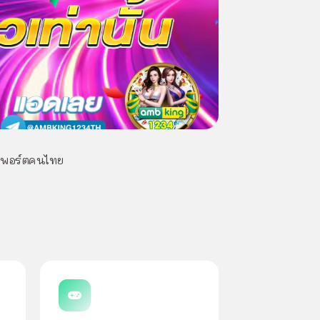
ซัพพอร์ตคนไทย