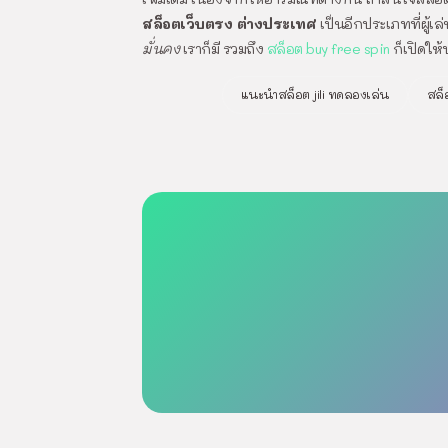
สล็อตเว็บตรง ต่างประเทศ
เป็นอีกประเภทที่ผู้เล
มั่นคง
เราก็มี รวมถึง
สล็อต buy free spin
ก็เปิดให้
แนะนำสล็อต jili ทดลองเล่น
สล็